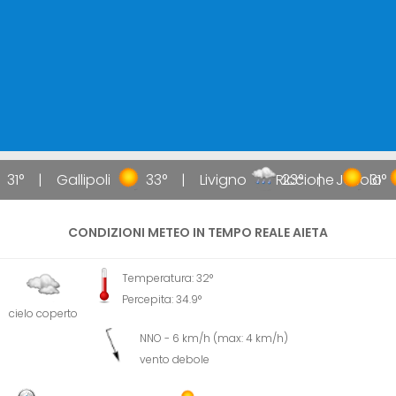
31°
Gallipoli
33°
Livigno
Riccione
23°
Jesolo
31°
CONDIZIONI METEO IN TEMPO REALE AIETA
Temperatura: 32°
Percepita: 34.9°
cielo coperto
NNO - 6 km/h (max: 4 km/h)
vento debole