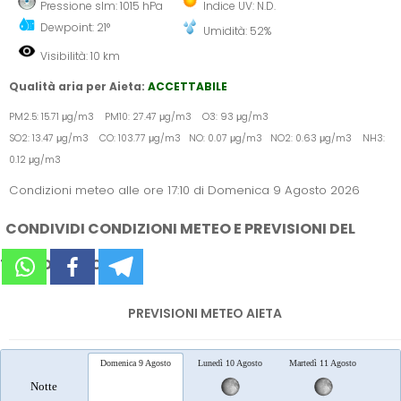
Pressione slm: 1015 hPa
Indice UV: N.D.
Dewpoint: 21°
Umidità: 52%
Visibilità: 10 km
Qualità aria per Aieta:
ACCETTABILE
PM2.5: 15.71 μg/m3 PM10: 27.47 μg/m3 O3: 93 μg/m3
SO2: 13.47 μg/m3 CO: 103.77 μg/m3 NO: 0.07 μg/m3 NO2: 0.63 μg/m3 NH3:
0.12 μg/m3
Condizioni meteo alle ore 17:10 di Domenica 9 Agosto 2026
CONDIVIDI CONDIZIONI METEO E PREVISIONI DEL
TEMPO SUI SOCIAL
PREVISIONI METEO AIETA
Domenica 9 Agosto
Lunedì 10 Agosto
Martedì 11 Agosto
Merc
Notte