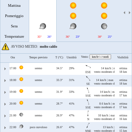
Mattina
Pomeriggio
Sera
Temperature
35°
26°
36°
23°
38°
25°
39°
AVVISO METEO:
molto caldo
Vento:
km/h<-->nodi
Ora
Tempo previsto
T (°C)
Umidità
Visibilità
17:00
sereno
34.5°
29%
14 km/h | max 14 km/h
ottima
vento moderato di Levante/Scir
18 km
ESE
18:00
sereno
33.3°
31%
14 km/h | max 14 km/h
ottima
vento moderato di Scirocco
18 km
SE
19:00
sereno
31.9°
33%
14 km/h | max 15 km/h
ottima
vento moderato di Ostro/Sciroc
17 km
SSE
20:00
sereno
28.7°
41%
8.6 km/h | max 17 km/h
ottima
vento moderato di Ostro/Sciroc
17 km
SSE
21:00
sereno
26.9°
47%
10 km/h | max 10 km/h
ottima
vento moderato di Tramontana
16 km
N
22:00
poco nuvoloso
26.6°
47%
13 km/h | max 23 km/h
ottima
vento moderato di Tramontana/
15 km
NNE