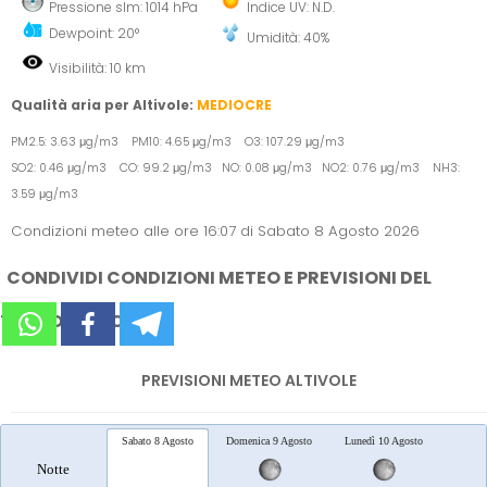
Pressione slm: 1014 hPa
Indice UV: N.D.
Dewpoint: 20°
Umidità: 40%
Visibilità: 10 km
Qualità aria per Altivole:
MEDIOCRE
PM2.5: 3.63 μg/m3 PM10: 4.65 μg/m3 O3: 107.29 μg/m3
SO2: 0.46 μg/m3 CO: 99.2 μg/m3 NO: 0.08 μg/m3 NO2: 0.76 μg/m3 NH3:
3.59 μg/m3
Condizioni meteo alle ore 16:07 di Sabato 8 Agosto 2026
CONDIVIDI CONDIZIONI METEO E PREVISIONI DEL
TEMPO SUI SOCIAL
PREVISIONI METEO ALTIVOLE
Sabato 8 Agosto
Domenica 9 Agosto
Lunedì 10 Agosto
Marted
Notte