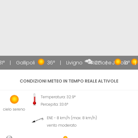
1°
Gallipoli
36°
Livigno
Riccione
21°
Jesolo
31°
CONDIZIONI METEO IN TEMPO REALE ALTIVOLE
Temperatura: 32.9°
Percepita: 33.6°
cielo sereno
ENE - 8 km/h (max: 8 km/h)
vento moderato