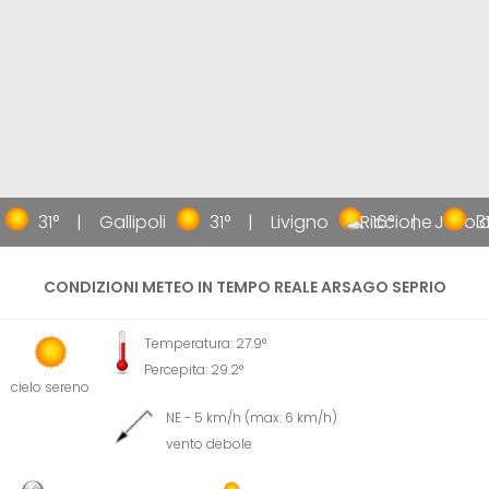
31°
Gallipoli
31°
Livigno
Riccione
16°
Jesolo
31
CONDIZIONI METEO IN TEMPO REALE ARSAGO SEPRIO
Temperatura: 27.9°
Percepita: 29.2°
cielo sereno
NE - 5 km/h (max: 6 km/h)
vento debole