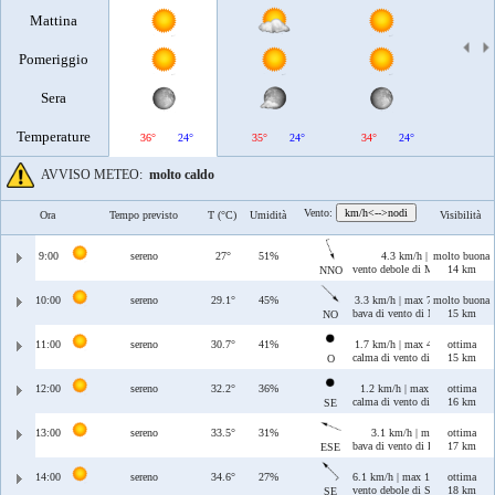
Mattina
Pomeriggio
Sera
Temperature
36°
24°
35°
24°
34°
24°
34°
AVVISO METEO:
molto caldo
Vento:
km/h<-->nodi
Ora
Tempo previsto
T (°C)
Umidità
Visibilità
9:00
sereno
27°
51%
4.3 km/h | max 5.8 km/h
molto buona
vento debole di Maestrale/Tram
14 km
NNO
10:00
sereno
29.1°
45%
3.3 km/h | max 7.3 km/h
molto buona
bava di vento di Maestrale
15 km
NO
11:00
sereno
30.7°
41%
1.7 km/h | max 4.4 km/h
ottima
calma di vento di Ponente
15 km
O
12:00
sereno
32.2°
36%
1.2 km/h | max 9 km/h
ottima
calma di vento di Scirocco
16 km
SE
13:00
sereno
33.5°
31%
3.1 km/h | max 8.8 km/h
ottima
bava di vento di Levante/Sciroc
17 km
ESE
14:00
sereno
34.6°
27%
6.1 km/h | max 11 km/h
ottima
vento debole di Scirocco
18 km
SE