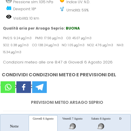
Pressione slm: 1015 hPa
Indice UV: N.D.
Dewpoint: 18°
Umidità: 59%
Visibilità: 10 km
Qualità aria per Arsago Seprio:
BUONA
PM2.5: 9.24 μg/m3 PM10: 17.56 μg/m3 O3: 45.07 μg/m3
SO2: 0.38 μg/m3 CO: 138.24 μg/m3 NO: 1.05 μg/m3 NO2: 4.76 μg/m3 NH3:
15.34 μg/m3
Condizioni meteo alle ore 8:47 di Giovedì 6 Agosto 2026
CONDIVIDI CONDIZIONI METEO E PREVISIONI DEL
TEMPO SUI SOCIAL
PREVISIONI METEO ARSAGO SEPRIO
Giovedì 6 Agosto
Venerdì 7 Agosto
Sabato 8 Agosto
Domenica
Notte