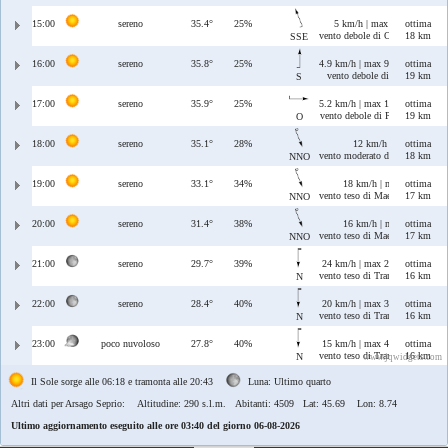
15:00
sereno
35.4°
25%
5 km/h | max 9.9 km/h
ottima
vento debole di Ostro/Scirocco
18 km
SSE
16:00
sereno
35.8°
25%
4.9 km/h | max 9.7 km/h
ottima
vento debole di Ostro
19 km
S
17:00
sereno
35.9°
25%
5.2 km/h | max 10 km/h
ottima
vento debole di Ponente
19 km
O
18:00
sereno
35.1°
28%
12 km/h | max 12 km/
ottima
vento moderato di Maestrale/T
18 km
NNO
19:00
sereno
33.1°
34%
18 km/h | max 23 km/h
ottima
vento teso di Maestrale/Tramon
17 km
NNO
20:00
sereno
31.4°
38%
16 km/h | max 35 km/h
ottima
vento teso di Maestrale/Tramon
17 km
NNO
21:00
sereno
29.7°
39%
24 km/h | max 24 km/h
ottima
vento teso di Tramontana
16 km
N
22:00
sereno
28.4°
40%
20 km/h | max 39 km/h
ottima
vento teso di Tramontana
16 km
N
23:00
poco nuvoloso
27.8°
40%
15 km/h | max 41 km/h
ottima
vento teso di Tramontana
16 km
N
www.jqwidgets.com
Il Sole sorge alle 06:18 e tramonta alle 20:43
Luna: Ultimo quarto
Altri dati per Arsago Seprio:
Altitudine: 290 s.l.m. Abitanti: 4509 Lat: 45.69 Lon: 8.74
Ultimo aggiornamento eseguito alle ore 03:40 del giorno 06-08-2026