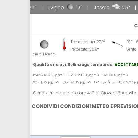
poli
24°
Livigno
13°
Jesolo
26°
Ta
C
Temperatura: 27.3°
ESE - 
Percepita: 26.9°
vento
cielo sereno
Qualità aria per Bellinzago Lombardo:
ACCETTABI
PM2.5: 13.96 μg/m3 PM10: 24.03 μg/m3 O3: 68.5 μg/m3
SO2: 1.62 μg/m3 CO: 124.83 μg/m3 NO: 0 μg/m3 NO2: 3.67 
Condizioni meteo alle ore 4:19 di Giovedì 6 Agosto
CONDIVIDI CONDIZIONI METEO E PREVISIO