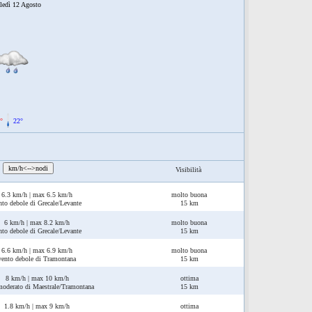
ledì 12 Agosto
°
22°
:
km/h<-->nodi
Visibilità
6.3 km/h | max 6.5 km/h
molto buona
nto debole di Grecale/Levante
15 km
6 km/h | max 8.2 km/h
molto buona
nto debole di Grecale/Levante
15 km
6.6 km/h | max 6.9 km/h
molto buona
vento debole di Tramontana
15 km
8 km/h | max 10 km/h
ottima
moderato di Maestrale/Tramontana
15 km
1.8 km/h | max 9 km/h
ottima