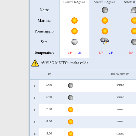
Giovedì 6 Agosto
Venerdì 7 Agosto
Sabato 8
Notte
Mattina
Pomeriggio
Sera
Temperature
38°
23°
37°
24°
35°
AVVISO METEO:
molto caldo
Ora
Tempo previsto
5:00
sereno
6:00
sereno
7:00
sereno
8:00
sereno
9:00
sereno