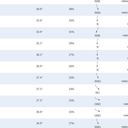
calma
NNE
30.6°
38%
vento
NNO
32.6°
33%
N
33.9°
31%
vent
NNE
35.1°
29%
N
36.2°
27%
N
36.9°
26%
N
37.4°
25%
vento
NNO
37.5°
24%
NO
37.3°
25%
ven
ONO
36.6°
25%
ven
ONO
34.9°
27%
vento
NNO