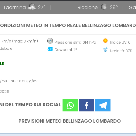
ormina
27°
Riccione
28°
Gallipo
ONDIZIONI METEO IN TEMPO REALE BELLINZAGO LOMBAR
6 km/h (max: 8 km/h)
Pressione slm: 1014 hPa
Indice UV: 0
 debole
Dewpoint: 11°
Umidità: 37%
LE
μg/m3 NH3: 0.66 μg/m3
 2026
NI DEL TEMPO SUI SOCIAL
PREVISIONI METEO BELLINZAGO LOMBARDO