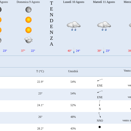
 Agosto
Domenica 9 Agosto
T
Lunedì 10 Agosto
Martedì 11 Agosto
Merco
E
N
D
E
N
Z
A
23°
37°
22°
40°
24°
39°
23°
39
Vento
T (°C)
Umidità
22.9°
54%
ve
ENE
23°
54%
ve
ENE
24.1°
52%
N
26°
48%
vento 
NNO
28.2°
43%