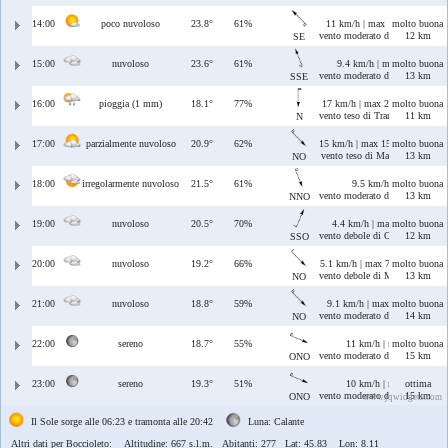
14:00
poco nuvoloso
23.8°
61%
11 km/h | max 11 km/h
molto buona
vento moderato di Scirocco
12 km
SE
15:00
nuvoloso
23.6°
61%
9.4 km/h | max 14 km/h
molto buona
vento moderato di Ostro/Sciroc
13 km
SSE
16:00
pioggia (1 mm)
18.1°
77%
17 km/h | max 29 km/h
molto buona
vento teso di Tramontana
11 km
N
17:00
parzialmente nuvoloso
20.9°
62%
15 km/h | max 15 km/h
molto buona
vento teso di Maestrale
13 km
NO
18:00
irregolarmente nuvoloso
21.5°
61%
9.5 km/h | max 12 km/
molto buona
vento moderato di Maestrale/T
13 km
NNO
19:00
nuvoloso
20.5°
70%
4.4 km/h | max 10 km/h
molto buona
vento debole di Ostro/Libeccio
12 km
SSO
20:00
nuvoloso
19.2°
66%
5.1 km/h | max 7.5 km/h
molto buona
vento debole di Maestrale
13 km
NO
21:00
nuvoloso
18.8°
59%
9.1 km/h | max 10 km/h
molto buona
vento moderato di Maestrale
14 km
NO
22:00
sereno
18.7°
55%
11 km/h | max 11 km/h
molto buona
vento moderato di Ponente/Maes
15 km
ONO
23:00
sereno
19.3°
51%
10 km/h | max 14 km/h
ottima
vento moderato di Ponente/Maes
15 km
ONO
www.jqwidgets.com
Il Sole sorge alle 06:23 e tramonta alle 20:42
Luna: Calante
Altri dati per Boccioleto:
Altitudine: 667 s.l.m. Abitanti: 277 Lat: 45.83 Lon: 8.11