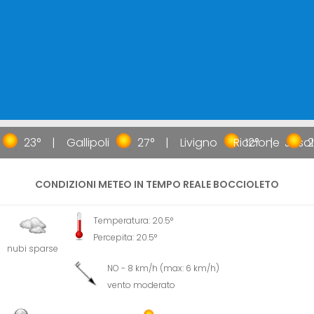
23°
Gallipoli
27°
Livigno
Riccione
12°
Jesol
2
CONDIZIONI METEO IN TEMPO REALE BOCCIOLETO
Temperatura: 20.5°
Percepita: 20.5°
nubi sparse
NO - 8 km/h (max: 6 km/h)
vento moderato