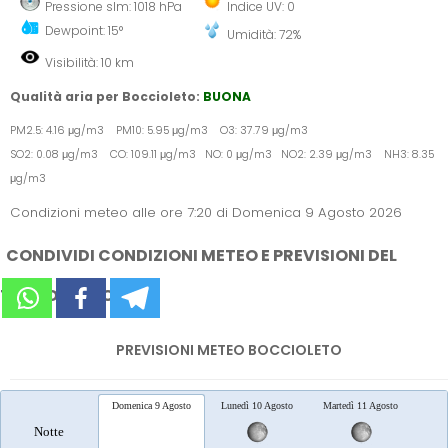
Pressione slm: 1018 hPa
Indice UV: 0
Dewpoint: 15°
Umidità: 72%
Visibilità: 10 km
Qualità aria per Boccioleto:
BUONA
PM2.5: 4.16 μg/m3 PM10: 5.95 μg/m3 O3: 37.79 μg/m3
SO2: 0.08 μg/m3 CO: 109.11 μg/m3 NO: 0 μg/m3 NO2: 2.39 μg/m3 NH3: 8.35
μg/m3
Condizioni meteo alle ore 7:20 di Domenica 9 Agosto 2026
CONDIVIDI CONDIZIONI METEO E PREVISIONI DEL
TEMPO SUI SOCIAL
PREVISIONI METEO BOCCIOLETO
Domenica 9 Agosto
Lunedì 10 Agosto
Martedì 11 Agosto
Merc
Notte