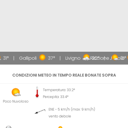
31°
Gallipoli
37°
Livigno
Riccione
20°
Jesolo
31°
CONDIZIONI METEO IN TEMPO REALE BONATE SOPRA
Temperatura: 33.2°
Percepita: 33.4°
Poco Nuvoloso
ENE - 5 km/h (max: 9 km/h)
vento debole