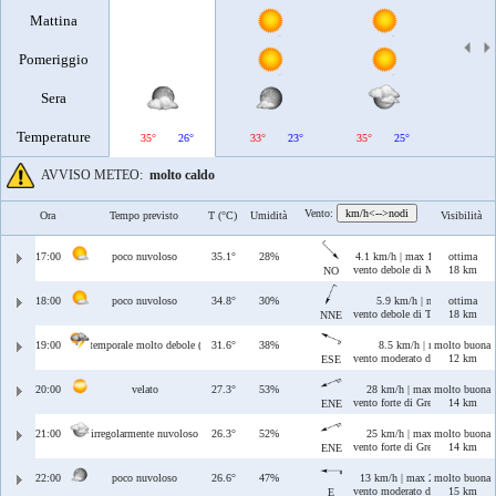
Mattina
Pomeriggio
Sera
Temperature
35°
26°
33°
23°
35°
25°
37°
AVVISO METEO:
molto caldo
Vento:
km/h<-->nodi
Ora
Tempo previsto
T (°C)
Umidità
Visibilità
17:00
poco nuvoloso
35.1°
28%
4.1 km/h | max 14 km/h
ottima
vento debole di Maestrale
18 km
NO
18:00
poco nuvoloso
34.8°
30%
5.9 km/h | max 9.5 km/h
ottima
vento debole di Tramontana/Gre
18 km
NNE
19:00
temporale molto debole (0.1 mm)
31.6°
38%
8.5 km/h | max 13 km/h
molto buona
vento moderato di Levante/Scir
12 km
ESE
20:00
velato
27.3°
53%
28 km/h | max 28 km/h
molto buona
vento forte di Grecale/Levante
14 km
ENE
21:00
irregolarmente nuvoloso
26.3°
52%
25 km/h | max 25 km/h
molto buona
vento forte di Grecale/Levante
14 km
ENE
22:00
poco nuvoloso
26.6°
47%
13 km/h | max 23 km/h
molto buona
vento moderato di Levante
15 km
E