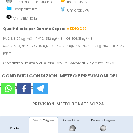
Pressione slm: 1013 hPa
Indice UV: N.D.
Dewpoint: 16°
Umidità: 37%
Visibilità: 10 km
Qualità aria per Bonate Sopra:
MEDIOCRE
PM2.5: 8.97 μg/m3 PM10: 15.12 μg/m3 O3: 106.31 μg/m3
SO2: 0.77 μg/m3 CO: 110 μg/m3 NO: 0.12 μg/m3 NO2: 1.02 μg/m3 NH3: 2.7
μg/m3
Condizioni meteo alle ore 16:21 di Venerdì 7 Agosto 2026
CONDIVIDI CONDIZIONI METEO E PREVISIONI DEL
TEMPO SUI SOCIAL
PREVISIONI METEO BONATE SOPRA
Venerdì 7 Agosto
Sabato 8 Agosto
Domenica 9 Agosto
Lunedì 
Notte