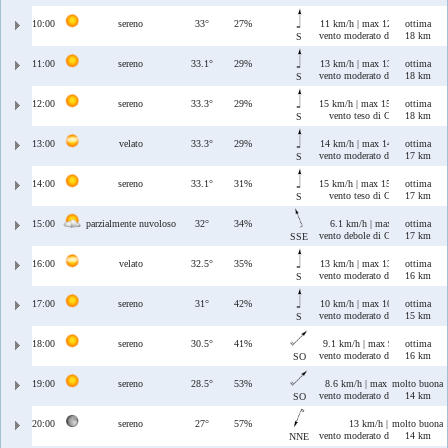
10:00
sereno
33°
27%
11 km/h | max 12 km/h
ottima
vento moderato di Ostro
18 km
S
11:00
sereno
33.1°
29%
13 km/h | max 13 km/h
ottima
vento moderato di Ostro
18 km
S
12:00
sereno
33.3°
29%
15 km/h | max 15 km/h
ottima
vento teso di Ostro
18 km
S
13:00
velato
33.3°
29%
14 km/h | max 14 km/h
ottima
vento moderato di Ostro
17 km
S
14:00
sereno
33.1°
31%
15 km/h | max 15 km/h
ottima
vento teso di Ostro
17 km
S
15:00
parzialmente nuvoloso
32°
34%
6.1 km/h | max 9.3 km/h
ottima
vento debole di Ostro/Scirocco
17 km
SSE
16:00
velato
32.5°
35%
13 km/h | max 13 km/h
ottima
vento moderato di Ostro
16 km
S
17:00
sereno
31°
42%
10 km/h | max 10 km/h
ottima
vento moderato di Ostro
15 km
S
18:00
sereno
30.5°
41%
9.1 km/h | max 9.2 km/h
ottima
vento moderato di Libeccio
16 km
SO
19:00
sereno
28.5°
53%
8.6 km/h | max 10 km/h
molto buona
vento moderato di Libeccio
14 km
SO
20:00
sereno
27°
57%
13 km/h | max 17 km/h
molto buona
vento moderato di Tramontana/
14 km
NNE