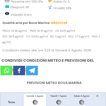
Pressione slm: 1013 hPa
Indice UV: 0
Dewpoint: 19°
Umidità: 55%
Visibilità: 10 km
Qualità aria per Bova Marina:
MEDIOCRE
PM2.5: 32.58 μg/m3 PM10: 40.91 μg/m3 O3: 64.15 μg/m3
SO2: 38.6 μg/m3 CO: 143.82 μg/m3 NO: 0 μg/m3 NO2: 3.73 μg/m3 NH3: 2
μg/m3
Condizioni meteo alle ore 3:23 di Giovedì 6 Agosto 2026
CONDIVIDI CONDIZIONI METEO E PREVISIONI DEL
TEMPO SUI SOCIAL
PREVISIONI METEO BOVA MARINA
Giovedì 6 Agosto
Venerdì 7 Agosto
Sabato 8 Agosto
Domenica
Notte