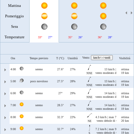
Mattina
Pomeriggio
Sera
Temperature
33°
27°
35°
26°
36°
28°
37°
Vento:
km/h<-->nodi
Ora
Tempo previsto
T (°C)
Umidità
Visibilità
4:00
sereno
27.6°
27%
13 km/h | max 13 km/h
ottima
vento moderato di Tramontana/
19 km
NNE
5:00
poco nuvoloso
27.5°
28%
13 km/h | max 13 km/h
ottima
vento moderato di Tramontana/
19 km
NNE
6:00
sereno
27°
29%
14 km/h | max 14 km/h
ottima
vento moderato di Tramontana/
19 km
NNE
7:00
sereno
28.5°
27%
14 km/h | max 15 km/h
ottima
vento moderato di Tramontana/
19 km
NNE
8:00
sereno
32.3°
22%
4.3 km/h | max 7.7 km/h
ottima
vento debole di Grecale
20 km
NE
9:00
sereno
32.7°
24%
7.2 km/h | max 9 km/h
ottima
vento debole di Ostro
19 km
S