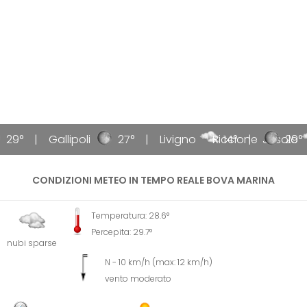
29°
Gallipoli
27°
Livigno
Riccione
14°
Jesolo
29°
CONDIZIONI METEO IN TEMPO REALE BOVA MARINA
Temperatura: 28.6°
Percepita: 29.7°
nubi sparse
N - 10 km/h (max: 12 km/h)
vento moderato