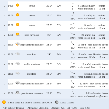
14:00
sereno
26.6°
52%
9.1 km/h | max 9.1 km/h
ottima
vento moderato di Ostro
15 km
S
15:00
sereno
27.1°
50%
10 km/h | max 10 km/h
ottima
vento moderato di Ostro/Libecc
16 km
SSO
16:00
sereno
27.2°
51%
14 km/h | max 16 km/h
ottima
vento moderato di Libeccio/Pon
16 km
OSO
17:00
poco nuvoloso
26°
52%
20 km/h | max 22 km/h
ottima
vento teso di Ponente/Maestrale
15 km
ONO
18:00
irregolarmente nuvoloso
24.6°
56%
15 km/h | max 25 km/h
molto buona
vento teso di Maestrale
15 km
NO
19:00
nuvoloso
24°
54%
15 km/h | max 21 km/h
molto buona
vento teso di Maestrale
15 km
NO
20:00
molto nuvoloso
23.7°
54%
15 km/h | max 26 km/h
molto buona
vento teso di Ponente/Maestrale
15 km
ONO
21:00
nuvoloso
22.5°
58%
12 km/h | max 22 km/h
molto buona
vento moderato di Ponente/Maes
14 km
ONO
22:00
irregolarmente nuvoloso
22.6°
56%
12 km/h | max 21 km/h
molto buona
vento moderato di Maestrale
14 km
NO
23:00
parzialmente nuvoloso
22.9°
53%
8.6 km/h | max 15 km/
molto buona
vento moderato di Maestrale/T
15 km
NNO
www.jqwidgets.com
Il Sole sorge alle 06:19 e tramonta alle 20:38
Luna: Calante
Altri dati per Brienno:
Altitudine: 203 s.l.m. Abitanti: 425 Lat: 45.91 Lon: 9.13