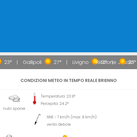
23°
Gallipoli
27°
Livigno
Riccione
13°
Jesolo
23°
CONDIZIONI METEO IN TEMPO REALE BRIENNO
Temperatura: 23.9°
Percepita: 24.2°
nubi sparse
NNE - 7 km/h (max: 8 km/h)
vento debole