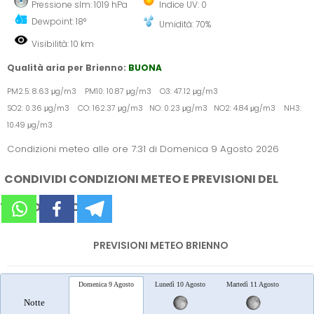
Pressione slm: 1019 hPa
Indice UV: 0
Dewpoint: 18°
Umidità: 70%
Visibilità: 10 km
Qualità aria per Brienno:
BUONA
PM2.5: 8.63 μg/m3 PM10: 10.87 μg/m3 O3: 47.12 μg/m3
SO2: 0.36 μg/m3 CO: 162.37 μg/m3 NO: 0.23 μg/m3 NO2: 4.84 μg/m3 NH3:
10.49 μg/m3
Condizioni meteo alle ore 7:31 di Domenica 9 Agosto 2026
CONDIVIDI CONDIZIONI METEO E PREVISIONI DEL
TEMPO SUI SOCIAL
PREVISIONI METEO BRIENNO
Domenica 9 Agosto
Lunedì 10 Agosto
Martedì 11 Agosto
Merc
Notte