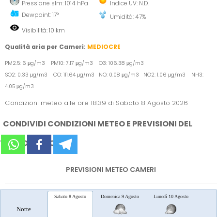
Pressione slm: 1014 hPa
Indice UV: N.D.
Dewpoint: 17°
Umidità: 47%
Visibilità: 10 km
Qualità aria per Cameri:
MEDIOCRE
PM2.5: 6 μg/m3 PM10: 7.17 μg/m3 O3: 106.38 μg/m3
SO2: 0.33 μg/m3 CO: 111.64 μg/m3 NO: 0.08 μg/m3 NO2: 1.06 μg/m3 NH3:
4.05 μg/m3
Condizioni meteo alle ore 18:39 di Sabato 8 Agosto 2026
CONDIVIDI CONDIZIONI METEO E PREVISIONI DEL
TEMPO SUI SOCIAL
PREVISIONI METEO CAMERI
Sabato 8 Agosto
Domenica 9 Agosto
Lunedì 10 Agosto
Marted
Notte