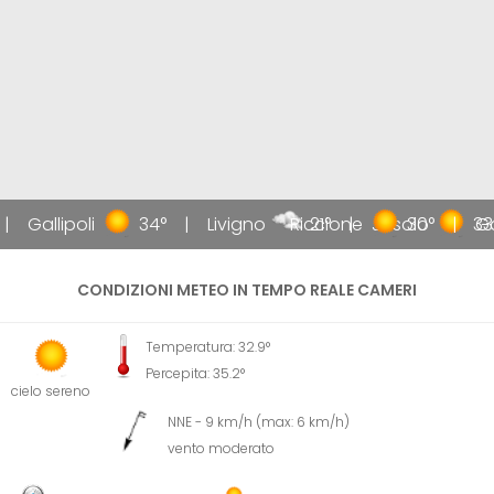
Gallipoli
34°
Livigno
Riccione
21°
Jesolo
30°
33
Gal
CONDIZIONI METEO IN TEMPO REALE CAMERI
Temperatura: 32.9°
Percepita: 35.2°
cielo sereno
NNE - 9 km/h (max: 6 km/h)
vento moderato