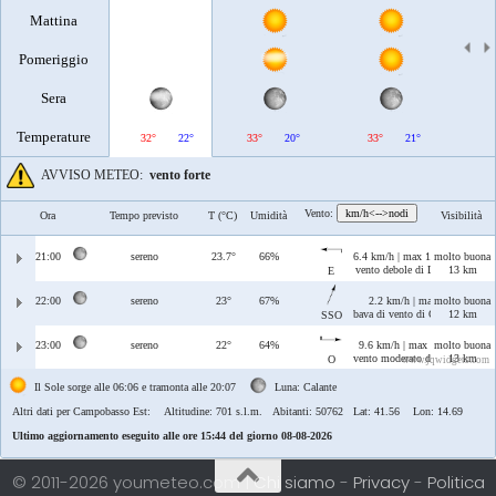
Mattina
Pomeriggio
Sera
Temperature
32°
22°
33°
20°
33°
21°
34°
AVVISO METEO:
vento forte
Vento:
km/h<-->nodi
Ora
Tempo previsto
T (°C)
Umidità
Visibilità
21:00
sereno
23.7°
66%
6.4 km/h | max 12 km/h
molto buona
vento debole di Levante
13 km
E
22:00
sereno
23°
67%
2.2 km/h | max 23 km/h
molto buona
bava di vento di Ostro/Libeccio
12 km
SSO
23:00
sereno
22°
64%
9.6 km/h | max 19 km/h
molto buona
vento moderato di Ponente
13 km
O
www.jqwidgets.com
Il Sole sorge alle 06:06 e tramonta alle 20:07
Luna: Calante
Altri dati per Campobasso Est:
Altitudine: 701 s.l.m. Abitanti: 50762 Lat: 41.56 Lon: 14.69
Ultimo aggiornamento eseguito alle ore 15:44 del giorno 08-08-2026
© 2011-2026 youmeteo.com |
Chi siamo
-
Privacy
-
Politica