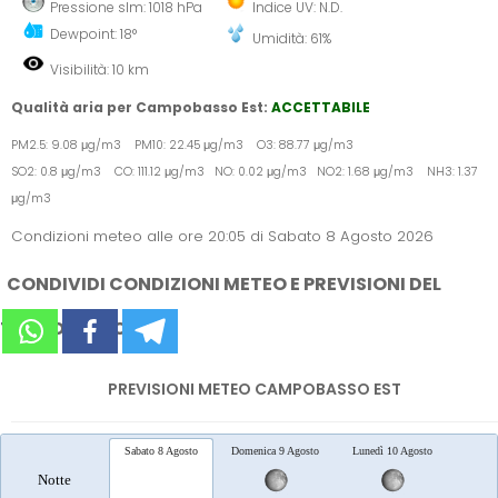
Pressione slm: 1018 hPa
Indice UV: N.D.
Dewpoint: 18°
Umidità: 61%
Visibilità: 10 km
Qualità aria per Campobasso Est:
ACCETTABILE
PM2.5: 9.08 μg/m3 PM10: 22.45 μg/m3 O3: 88.77 μg/m3
SO2: 0.8 μg/m3 CO: 111.12 μg/m3 NO: 0.02 μg/m3 NO2: 1.68 μg/m3 NH3: 1.37
μg/m3
Condizioni meteo alle ore 20:05 di Sabato 8 Agosto 2026
CONDIVIDI CONDIZIONI METEO E PREVISIONI DEL
TEMPO SUI SOCIAL
PREVISIONI METEO CAMPOBASSO EST
Sabato 8 Agosto
Domenica 9 Agosto
Lunedì 10 Agosto
Marted
Notte