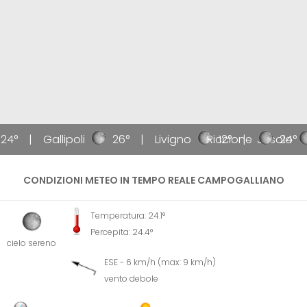
24°
Gallipoli
26°
Livigno
Riccione
12°
Jesolo
24°
CONDIZIONI METEO IN TEMPO REALE CAMPOGALLIANO
Temperatura: 24.1°
Percepita: 24.4°
cielo sereno
ESE - 6 km/h (max: 9 km/h)
vento debole