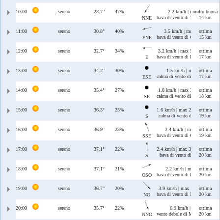
10:00
sereno
28.7°
47%
2.2 km/h | max 6.1 km/h
molto buona
bava di vento di Tramontana/Gr
14 km
NNE
11:00
sereno
30.8°
40%
3.5 km/h | max 9.1 km/h
ottima
bava di vento di Grecale/Levant
15 km
ENE
12:00
sereno
32.7°
34%
3.2 km/h | max 5 km/h
ottima
bava di vento di Levante
17 km
E
13:00
sereno
34.2°
30%
1.5 km/h | max 4.5 km/h
ottima
calma di vento di Levante/Sciro
17 km
ESE
14:00
sereno
35.4°
27%
1.8 km/h | max 3.1 km/h
ottima
calma di vento di Scirocco
18 km
SE
15:00
sereno
36.3°
25%
1.6 km/h | max 2.2 km/h
ottima
calma di vento di Ostro
19 km
S
16:00
sereno
36.9°
23%
2.4 km/h | max 3 km/h
ottima
bava di vento di Ostro/Scirocco
19 km
SSE
17:00
sereno
37.1°
22%
2.4 km/h | max 3.2 km/h
ottima
bava di vento di Ostro
20 km
S
18:00
sereno
37.1°
21%
2.2 km/h | max 4.8 km/h
ottima
bava di vento di Libeccio/Ponen
20 km
OSO
19:00
sereno
36.7°
20%
3.9 km/h | max 10 km/h
ottima
bava di vento di Maestrale
20 km
NO
20:00
sereno
35.7°
22%
6.9 km/h | max 11 km/h
ottima
vento debole di Maestrale/Tram
20 km
NNO