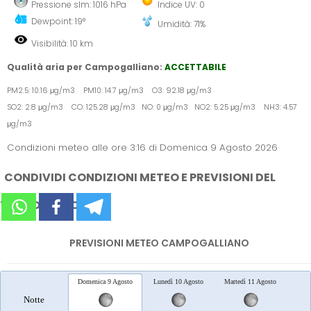
Pressione slm: 1016 hPa
Indice UV: 0
Dewpoint: 19°
Umidità: 71%
Visibilità: 10 km
Qualità aria per Campogalliano:
ACCETTABILE
PM2.5: 10.16 μg/m3 PM10: 14.7 μg/m3 O3: 92.18 μg/m3
SO2: 2.8 μg/m3 CO: 125.28 μg/m3 NO: 0 μg/m3 NO2: 5.25 μg/m3 NH3: 4.57
μg/m3
Condizioni meteo alle ore 3:16 di Domenica 9 Agosto 2026
CONDIVIDI CONDIZIONI METEO E PREVISIONI DEL
TEMPO SUI SOCIAL
PREVISIONI METEO CAMPOGALLIANO
Domenica 9 Agosto
Lunedì 10 Agosto
Martedì 11 Agosto
Merc
Notte