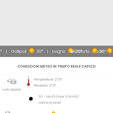
°
Gallipoli
30°
Livigno
Riccione
20°
Jesolo
35°
CONDIZIONI METEO IN TEMPO REALE CAPIZZI
Temperatura: 27.3°
Percepita: 27.3°
nubi sparse
SO - 1 km/h (max: 10 km/h)
calma di vento