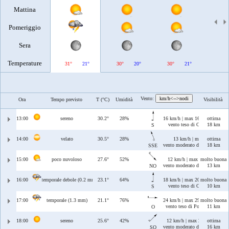
Mattina
Pomeriggio
Sera
Temperature
31°
21°
30°
20°
30°
21°
31°
Vento:
km/h<-->nodi
Ora
Tempo previsto
T (°C)
Umidità
Visibilità
13:00
sereno
30.2°
28%
16 km/h | max 16 km/h
ottima
vento teso di Ostro
18 km
S
14:00
velato
30.5°
28%
13 km/h | max 13 km/h
ottima
vento moderato di Ostro/Sciroc
18 km
SSE
15:00
poco nuvoloso
27.6°
52%
12 km/h | max 17 km/h
molto buona
vento moderato di Maestrale
13 km
NO
16:00
temporale debole (0.2 mm)
23.1°
64%
18 km/h | max 20 km/h
molto buona
vento teso di Ostro
10 km
S
17:00
temporale (1.3 mm)
21.1°
76%
24 km/h | max 29 km/h
molto buona
vento teso di Ponente
11 km
O
18:00
sereno
25.6°
42%
12 km/h | max 22 km/h
ottima
vento moderato di Libeccio
16 km
SO