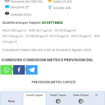
Pressione slm: 1015 hPa
Indice UV: N.D.
Dewpoint: 12°
Umidità: 43%
Visibilità: 10 km
Qualità aria per Capizzi:
ACCETTABILE
PM2.5: 12.82 μg/m3 PM10: 28.77 μg/m3 O3: 90.32 μg/m3
SO2: 0.56 μg/m3 CO: 108.08 μg/m3 NO: 0.05 μg/m3 NO2: 0.31 μg/m3 NH3:
0.02 μg/m3
Condizioni meteo alle ore 12:02 di Giovedì 6 Agosto 2026
CONDIVIDI CONDIZIONI METEO E PREVISIONI DEL
TEMPO SUI SOCIAL
PREVISIONI METEO CAPIZZI
Giovedì 6 Agosto
Venerdì 7 Agosto
Sabato 8 Agosto
Domenica
Notte