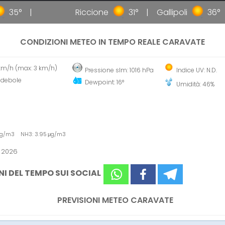
35°
Riccione
31°
Gallipoli
36°
CONDIZIONI METEO IN TEMPO REALE CARAVATE
 km/h (max: 3 km/h)
Pressione slm: 1016 hPa
Indice UV: N.D.
 debole
Dewpoint: 16°
Umidità: 46%
 μg/m3 NH3: 3.95 μg/m3
o 2026
NI DEL TEMPO SUI SOCIAL
PREVISIONI METEO CARAVATE