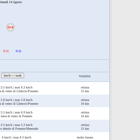
enerdì 14 Agosto
N.D.
N.D.
:
km/h<-->nodi
Visibilità
3.5 km/h | max 6.3 km/h
ottima
a di vento di Libeccio/Ponente
15 km
2.8 km/h | max 5.8 km/h
ottima
a di vento di Libeccio/Ponente
16 km
3.5 km/h | max 6.9 km/h
ottima
bava di vento di Ponente
16 km
4.5 km/h | max 5.3 km/h
ottima
to debole di Ponente/Maestrale
15 km
6 km/h | max 8.3 km/h
molto buona