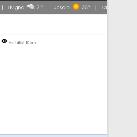
Livigno
21°
Jesolo
36°
Taormina
35
Visibilità: 10 km