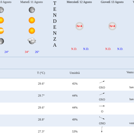
10 Agosto
Martedì 11 Agosto
T
Mercoledì 12 Agosto
Giovedì 13 Agosto
V
E
N
D
E
N
Z
A
N.D.
N.D.
N.D.
N.D.
24°
34°
26°
Vento
T (°C)
Umidità
29.6°
45%
bav
OSO
29.7°
44%
bav
OSO
29.6°
44%
O
28.8°
49%
ven
ONO
27.3°
53%