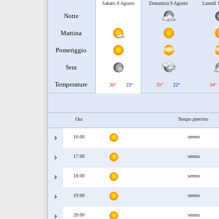
Sabato 8 Agosto
Domenica 9 Agosto
Lunedì 
Notte
Mattina
Pomeriggio
Sera
Temperature
30°
23°
31°
22°
34°
Ora
Tempo previsto
16:00
sereno
17:00
sereno
18:00
sereno
19:00
sereno
20:00
sereno