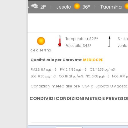
Livigno
21°
Jesolo
36°
Taormina
Temperatura: 32.5°
S - 4
Percepita: 34.3°
vento
cielo sereno
Qualità aria per Caravate:
MEDIOCRE
PM2.5: 6.7 μg/m3 PM10: 7.92 μg/m3 O3: 115.38 μg/m3
SO2: 0.28 μg/m3 CO: 117.21 μg/m3 NO: 0.08 μg/m3 NO2: 0.71
Condizioni meteo alle ore 15:34 di Sabato 8 Agost
CONDIVIDI CONDIZIONI METEO E PREVISIO