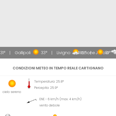
31°
Gallipoli
33°
Livigno
Riccione
15°
Jesolo
31°
CONDIZIONI METEO IN TEMPO REALE CARTIGNANO
Temperatura: 25.8°
Percepita: 25.9°
cielo sereno
ENE - 6 km/h (max: 4 km/h)
vento debole