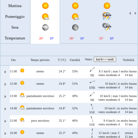
Mattina
Pomeriggio
Sera
Temperature
26°
19°
26°
16°
25°
18°
27°
Vento:
km/h<-->nodi
Ora
Tempo previsto
T (°C)
Umidità
Visibilità
11:00
sereno
24.2°
53%
8.5 km/h | max 8.5 km/h
molto buona
vento moderato di Grecale
14 km
NE
12:00
sereno
24.8°
51%
10 km/h | max 10 km/h
molto buona
vento moderato di Grecale/Leva
14 km
ENE
13:00
parzialmente nuvoloso
25.2°
49%
10 km/h | max 10 km/h
molto buona
vento moderato di Grecale
14 km
NE
14:00
parzialmente nuvoloso
24.8°
52%
10 km/h | max 11 km/h
molto buona
vento moderato di Ostro/Sciroc
14 km
SSE
15:00
poco nuvoloso
25.1°
46%
9.4 km/h | max 9.9 km/h
molto buona
vento moderato di Ostro/Sciroc
15 km
SSE
16:00
sereno
25.3°
44%
12 km/h | max 21 km/h
ottima
vento moderato di Ostro
15 km
S