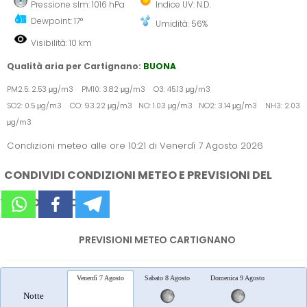
Pressione slm: 1016 hPa
Indice UV: N.D.
Dewpoint: 17°
Umidità: 56%
Visibilità: 10 km
Qualità aria per Cartignano:
BUONA
PM2.5: 2.53 μg/m3 PM10: 3.82 μg/m3 O3: 45.13 μg/m3
SO2: 0.5 μg/m3 CO: 93.22 μg/m3 NO: 1.03 μg/m3 NO2: 3.14 μg/m3 NH3: 2.03
μg/m3
Condizioni meteo alle ore 10:21 di Venerdì 7 Agosto 2026
CONDIVIDI CONDIZIONI METEO E PREVISIONI DEL
TEMPO SUI SOCIAL
PREVISIONI METEO CARTIGNANO
Venerdì 7 Agosto
Sabato 8 Agosto
Domenica 9 Agosto
Lunedì 
Notte