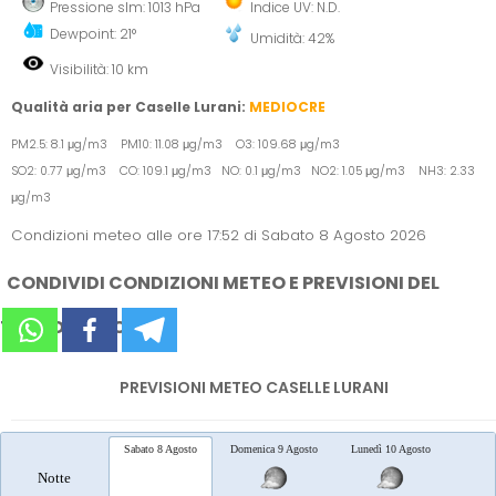
Pressione slm: 1013 hPa
Indice UV: N.D.
Dewpoint: 21°
Umidità: 42%
Visibilità: 10 km
Qualità aria per Caselle Lurani:
MEDIOCRE
PM2.5: 8.1 μg/m3 PM10: 11.08 μg/m3 O3: 109.68 μg/m3
SO2: 0.77 μg/m3 CO: 109.1 μg/m3 NO: 0.1 μg/m3 NO2: 1.05 μg/m3 NH3: 2.33
μg/m3
Condizioni meteo alle ore 17:52 di Sabato 8 Agosto 2026
CONDIVIDI CONDIZIONI METEO E PREVISIONI DEL
TEMPO SUI SOCIAL
PREVISIONI METEO CASELLE LURANI
Sabato 8 Agosto
Domenica 9 Agosto
Lunedì 10 Agosto
Marted
Notte