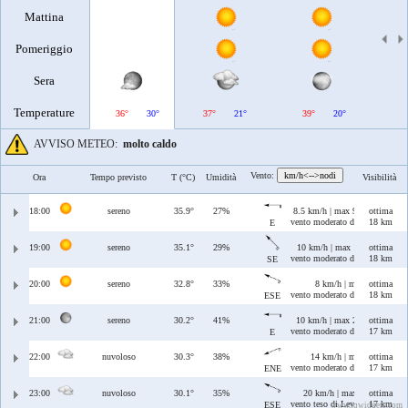
Mattina
Pomeriggio
Sera
Temperature
36°
30°
37°
21°
39°
20°
40°
AVVISO METEO:
molto caldo
Vento:
km/h<-->nodi
Ora
Tempo previsto
T (°C)
Umidità
Visibilità
18:00
sereno
35.9°
27%
8.5 km/h | max 9.3 km/h
ottima
vento moderato di Levante
18 km
E
19:00
sereno
35.1°
29%
10 km/h | max 10 km/h
ottima
vento moderato di Scirocco
18 km
SE
20:00
sereno
32.8°
33%
8 km/h | max 11 km/h
ottima
vento moderato di Levante/Scir
18 km
ESE
21:00
sereno
30.2°
41%
10 km/h | max 25 km/h
ottima
vento moderato di Levante
17 km
E
22:00
nuvoloso
30.3°
38%
14 km/h | max 33 km/h
ottima
vento moderato di Grecale/Leva
17 km
ENE
23:00
nuvoloso
30.1°
35%
20 km/h | max 40 km/h
ottima
vento teso di Levante/Scirocco
17 km
ESE
www.jqwidgets.com