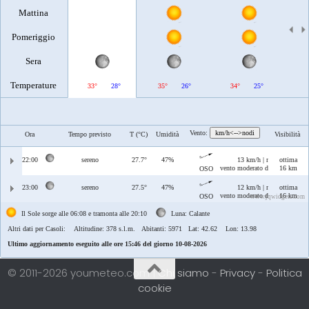
Mattina
Pomeriggio
Sera
Temperature
33°
28°
35°
26°
34°
25°
Vento:
km/h<-->nodi
Ora
Tempo previsto
T (°C)
Umidità
Visibilità
22:00
sereno
27.7°
47%
13 km/h | max 17 km/h
ottima
vento moderato di Libeccio/Pon
16 km
OSO
23:00
sereno
27.5°
47%
12 km/h | max 13 km/h
ottima
vento moderato di Libeccio/Pon
16 km
OSO
www.jqwidgets.com
Il Sole sorge alle 06:08 e tramonta alle 20:10
Luna: Calante
Altri dati per Casoli:
Altitudine: 378 s.l.m. Abitanti: 5971 Lat: 42.62 Lon: 13.98
Ultimo aggiornamento eseguito alle ore 15:46 del giorno 10-08-2026
© 2011-2026 youmeteo.com |
Chi siamo
-
Privacy
-
Politica
cookie