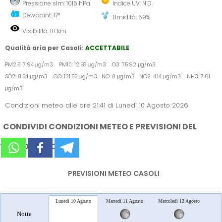
Pressione slm: 1015 hPa
Indice UV: N.D.
Dewpoint: 17°
Umidità: 59%
Visibilità: 10 km
Qualità aria per Casoli:
ACCETTABILE
PM2.5: 7.94 μg/m3 PM10: 12.58 μg/m3 O3: 75.92 μg/m3
SO2: 0.54 μg/m3 CO: 121.52 μg/m3 NO: 0 μg/m3 NO2: 4.14 μg/m3 NH3: 7.61
μg/m3
Condizioni meteo alle ore 21:41 di Lunedì 10 Agosto 2026
CONDIVIDI CONDIZIONI METEO E PREVISIONI DEL
TEMPO SUI SOCIAL
PREVISIONI METEO CASOLI
Lunedì 10 Agosto
Martedì 11 Agosto
Mercoledì 12 Agosto
Gio
Notte