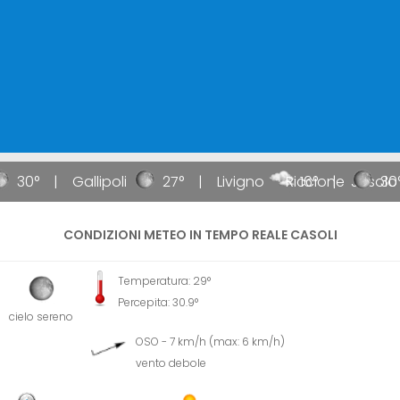
30°
Gallipoli
27°
Livigno
Riccione
16°
Jesolo
30°
CONDIZIONI METEO IN TEMPO REALE CASOLI
Temperatura: 29°
Percepita: 30.9°
cielo sereno
OSO - 7 km/h (max: 6 km/h)
vento debole