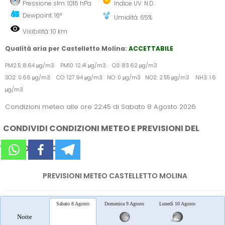
Pressione slm: 1016 hPa
Indice UV: N.D.
Dewpoint: 16°
Umidità: 65%
Visibilità: 10 km
Qualità aria per Castelletto Molina:
ACCETTABILE
PM2.5: 8.64 μg/m3 PM10: 12.41 μg/m3 O3: 83.62 μg/m3
SO2: 0.66 μg/m3 CO: 127.94 μg/m3 NO: 0 μg/m3 NO2: 2.55 μg/m3 NH3: 1.6
μg/m3
Condizioni meteo alle ore 22:45 di Sabato 8 Agosto 2026
CONDIVIDI CONDIZIONI METEO E PREVISIONI DEL
TEMPO SUI SOCIAL
PREVISIONI METEO CASTELLETTO MOLINA
Sabato 8 Agosto
Domenica 9 Agosto
Lunedì 10 Agosto
Marted
Notte