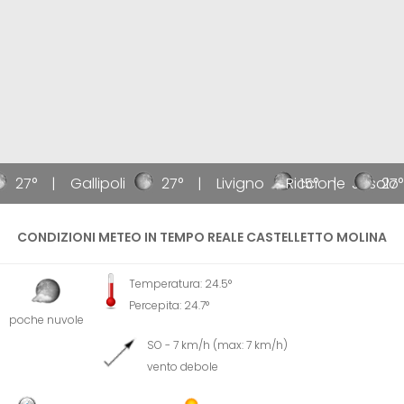
27°
Gallipoli
27°
Livigno
Riccione
15°
Jesolo
27°
CONDIZIONI METEO IN TEMPO REALE CASTELLETTO MOLINA
Temperatura: 24.5°
Percepita: 24.7°
poche nuvole
SO - 7 km/h (max: 7 km/h)
vento debole