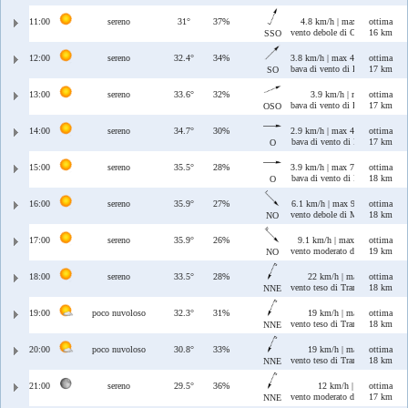
11:00
sereno
31°
37%
4.8 km/h | max 4.8 km/h
ottima
vento debole di Ostro/Libeccio
16 km
SSO
12:00
sereno
32.4°
34%
3.8 km/h | max 4.6 km/h
ottima
bava di vento di Libeccio
17 km
SO
13:00
sereno
33.6°
32%
3.9 km/h | max 4 km/h
ottima
bava di vento di Libeccio/Ponen
17 km
OSO
14:00
sereno
34.7°
30%
2.9 km/h | max 4.2 km/h
ottima
bava di vento di Ponente
17 km
O
15:00
sereno
35.5°
28%
3.9 km/h | max 7.1 km/h
ottima
bava di vento di Ponente
18 km
O
16:00
sereno
35.9°
27%
6.1 km/h | max 9.6 km/h
ottima
vento debole di Maestrale
18 km
NO
17:00
sereno
35.9°
26%
9.1 km/h | max 12 km/h
ottima
vento moderato di Maestrale
19 km
NO
18:00
sereno
33.5°
28%
22 km/h | max 22 km/h
ottima
vento teso di Tramontana/Greca
18 km
NNE
19:00
poco nuvoloso
32.3°
31%
19 km/h | max 19 km/h
ottima
vento teso di Tramontana/Greca
18 km
NNE
20:00
poco nuvoloso
30.8°
33%
19 km/h | max 19 km/h
ottima
vento teso di Tramontana/Greca
18 km
NNE
21:00
sereno
29.5°
36%
12 km/h | max 13 km/h
ottima
vento moderato di Tramontana/
17 km
NNE