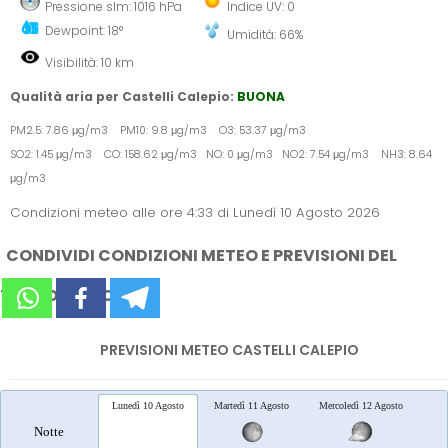
Pressione slm: 1016 hPa
Indice UV: 0
Dewpoint: 18°
Umidità: 66%
Visibilità: 10 km
Qualità aria per Castelli Calepio:
BUONA
PM2.5: 7.86 μg/m3 PM10: 9.8 μg/m3 O3: 53.37 μg/m3
SO2: 1.45 μg/m3 CO: 158.62 μg/m3 NO: 0 μg/m3 NO2: 7.54 μg/m3 NH3: 8.64
μg/m3
Condizioni meteo alle ore 4:33 di Lunedì 10 Agosto 2026
CONDIVIDI CONDIZIONI METEO E PREVISIONI DEL
TEMPO SUI SOCIAL
PREVISIONI METEO CASTELLI CALEPIO
Lunedì 10 Agosto
Martedì 11 Agosto
Mercoledì 12 Agosto
Gio
Notte