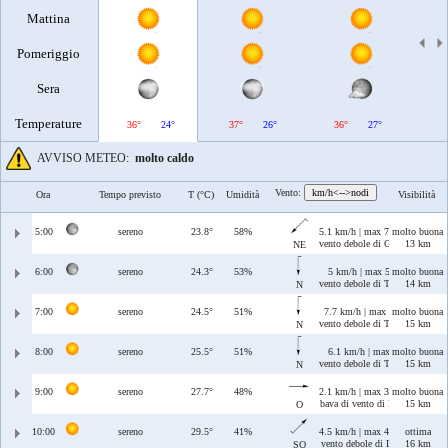
Mattina
Pomeriggio
Sera
Temperature
36°
24°
37°
26°
36°
27°
AVVISO METEO:
molto caldo
Vento:
km/h<-->nodi
Ora
Tempo previsto
T (°C)
Umidità
Visibilità
5:00
sereno
23.8°
58%
5.1 km/h | max 7 km/h
molto buona
vento debole di Grecale
13 km
NE
6:00
sereno
24.3°
53%
5 km/h | max 5.1 km/h
molto buona
vento debole di Tramontana
14 km
N
7:00
sereno
24.5°
51%
7.7 km/h | max 8.7 km/h
molto buona
vento debole di Tramontana
15 km
N
8:00
sereno
25.5°
51%
6.1 km/h | max 9 km/h
molto buona
vento debole di Tramontana
15 km
N
9:00
sereno
27.7°
48%
2.1 km/h | max 3.3 km/h
molto buona
bava di vento di Ponente
15 km
O
10:00
sereno
29.5°
41%
4.5 km/h | max 4.6 km/h
ottima
vento debole di Libeccio
16 km
SO