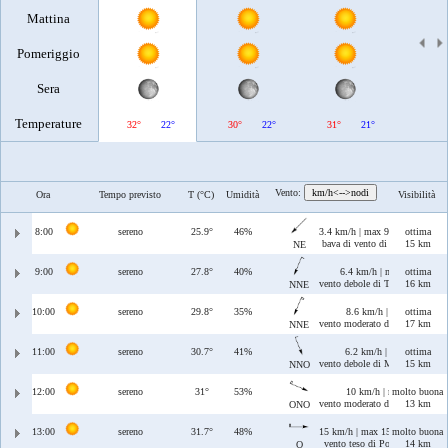
Mattina
Pomeriggio
Sera
Temperature
32°
22°
30°
22°
31°
21°
35°
Vento:
km/h<-->nodi
Ora
Tempo previsto
T (°C)
Umidità
Visibilità
8:00
sereno
25.9°
46%
3.4 km/h | max 9.2 km/h
ottima
bava di vento di Grecale
15 km
NE
9:00
sereno
27.8°
40%
6.4 km/h | max 8.5 km/h
ottima
vento debole di Tramontana/Gre
16 km
NNE
10:00
sereno
29.8°
35%
8.6 km/h | max 8.7 km/h
ottima
vento moderato di Tramontana/
17 km
NNE
11:00
sereno
30.7°
41%
6.2 km/h | max 6.3 km/h
ottima
vento debole di Maestrale/Tram
15 km
NNO
12:00
sereno
31°
53%
10 km/h | max 10 km/h
molto buona
vento moderato di Ponente/Maes
13 km
ONO
13:00
sereno
31.7°
48%
15 km/h | max 15 km/h
molto buona
vento teso di Ponente
14 km
O