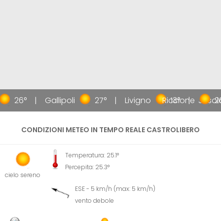
26°
Gallipoli
27°
Livigno
Riccione
13°
Jesol
26
CONDIZIONI METEO IN TEMPO REALE CASTROLIBERO
Temperatura: 25.1°
Percepita: 25.3°
cielo sereno
ESE - 5 km/h (max: 5 km/h)
vento debole