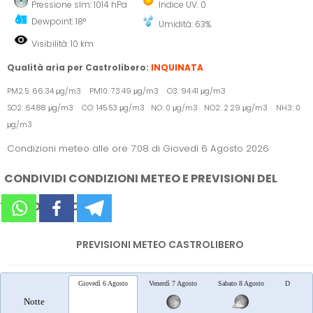
Pressione slm: 1014 hPa
Indice UV: 0
Dewpoint: 18°
Umidità: 63%
Visibilità: 10 km
Qualità aria per Castrolibero:
INQUINATA
PM2.5: 66.34 μg/m3 PM10: 73.49 μg/m3 O3: 94.41 μg/m3
SO2: 64.88 μg/m3 CO: 145.53 μg/m3 NO: 0 μg/m3 NO2: 2.29 μg/m3 NH3: 0
μg/m3
Condizioni meteo alle ore 7:08 di Giovedì 6 Agosto 2026
CONDIVIDI CONDIZIONI METEO E PREVISIONI DEL
TEMPO SUI SOCIAL
PREVISIONI METEO CASTROLIBERO
Giovedì 6 Agosto
Venerdì 7 Agosto
Sabato 8 Agosto
Domenica
Notte