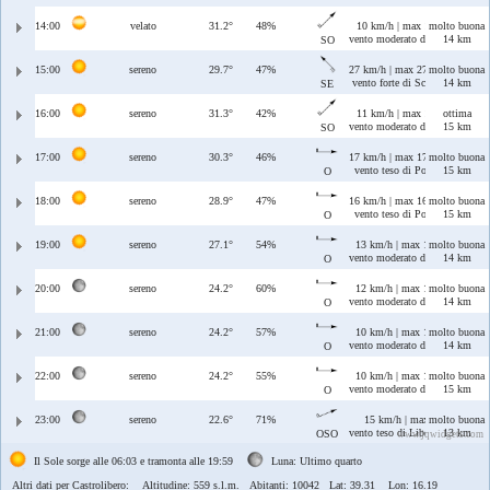
14:00
velato
31.2°
48%
10 km/h | max 12 km/h
molto buona
vento moderato di Libeccio
14 km
SO
15:00
sereno
29.7°
47%
27 km/h | max 27 km/h
molto buona
vento forte di Scirocco
14 km
SE
16:00
sereno
31.3°
42%
11 km/h | max 11 km/h
ottima
vento moderato di Libeccio
15 km
SO
17:00
sereno
30.3°
46%
17 km/h | max 17 km/h
molto buona
vento teso di Ponente
15 km
O
18:00
sereno
28.9°
47%
16 km/h | max 16 km/h
molto buona
vento teso di Ponente
15 km
O
19:00
sereno
27.1°
54%
13 km/h | max 15 km/h
molto buona
vento moderato di Ponente
14 km
O
20:00
sereno
24.2°
60%
12 km/h | max 13 km/h
molto buona
vento moderato di Ponente
14 km
O
21:00
sereno
24.2°
57%
10 km/h | max 10 km/h
molto buona
vento moderato di Ponente
14 km
O
22:00
sereno
24.2°
55%
10 km/h | max 10 km/h
molto buona
vento moderato di Ponente
15 km
O
23:00
sereno
22.6°
71%
15 km/h | max 18 km/h
molto buona
vento teso di Libeccio/Ponente
13 km
OSO
www.jqwidgets.com
Il Sole sorge alle 06:03 e tramonta alle 19:59
Luna: Ultimo quarto
Altri dati per Castrolibero:
Altitudine: 559 s.l.m. Abitanti: 10042 Lat: 39.31 Lon: 16.19