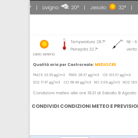
poli
31°
Livigno
20°
Jesolo
32°
Ta
Temperatura: 28.7°
NE - 6
Percepita: 32.7°
vento
cielo sereno
Qualità aria per Castroreale:
MEDIOCRE
PM2.5: 20.35 μg/m3 PM10: 28.37 μg/m3 O3: 103.07 μg/m3
SO2: 17.47 μg/m3 CO: 118.49 μg/m3 NO: 0.09 μg/m3 NO2: 1.8
Condizioni meteo alle ore 19:21 di Sabato 8 Agosto
CONDIVIDI CONDIZIONI METEO E PREVISIO