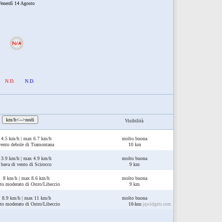
enerdì 14 Agosto
N.D.
N.D.
:
km/h<-->nodi
Visibilità
4.5 km/h | max 6.7 km/h
molto buona
vento debole di Tramontana
10 km
3.9 km/h | max 4.9 km/h
molto buona
bava di vento di Scirocco
9 km
8 km/h | max 8.6 km/h
molto buona
to moderato di Ostro/Libeccio
9 km
8.9 km/h | max 11 km/h
molto buona
to moderato di Ostro/Libeccio
10 km
www.jqwidgets.com