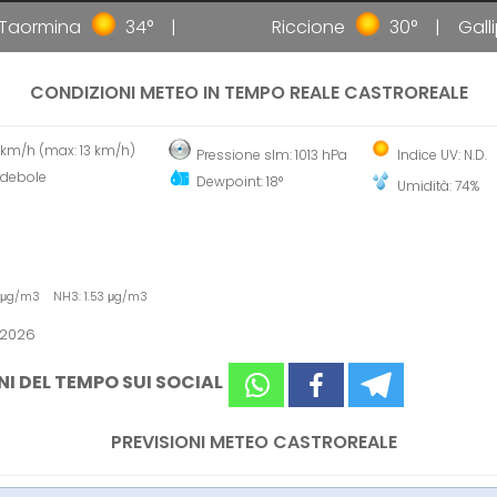
ormina
34°
Riccione
30°
Gallipo
CONDIZIONI METEO IN TEMPO REALE CASTROREALE
 km/h (max: 13 km/h)
Pressione slm: 1013 hPa
Indice UV: N.D.
 debole
Dewpoint: 18°
Umidità: 74%
3 μg/m3 NH3: 1.53 μg/m3
 2026
NI DEL TEMPO SUI SOCIAL
PREVISIONI METEO CASTROREALE