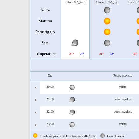
Sabato 8 Agosto
Domenica 9 Agosto
Lunedì 
Notte
Mattina
Pomeriggio
Sera
Temperature
31°
24°
31°
23°
33°
Ora
Tempo previsto
20:00
velato
21:00
poco nuvoloso
22:00
poco nuvoloso
23:00
velato
Il Sole sorge alle 06:11 e tramonta alle 19:58
Luna: Calante