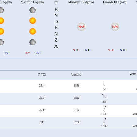
10 Agosto
Martedì 11 Agosto
T
Mercoledì 12 Agosto
Giovedì 13 Agosto
V
E
N
D
E
N
Z
A
N.D.
N.D.
N.D.
N.D.
25°
32°
25°
Vento
T (°C)
Umidità
25.4°
88%
N
25.5°
88%
SE
25.1°
91%
ven
SSO
24°
92%
ven
SSO