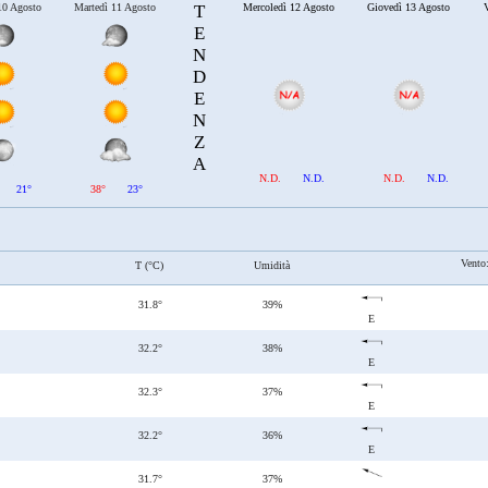
10 Agosto
Martedì 11 Agosto
T
Mercoledì 12 Agosto
Giovedì 13 Agosto
V
E
N
D
E
N
Z
A
N.D.
N.D.
N.D.
N.D.
21°
38°
23°
Vento
T (°C)
Umidità
31.8°
39%
E
32.2°
38%
E
32.3°
37%
E
32.2°
36%
E
31.7°
37%