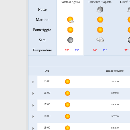
Sabato 8 Agosto
Domenica 9 Agosto
Lunedì 
Notte
Mattina
Pomeriggio
Sera
Temperature
32°
23°
34°
22°
37°
Ora
Tempo previsto
15:00
sereno
16:00
sereno
17:00
sereno
18:00
sereno
19:00
sereno