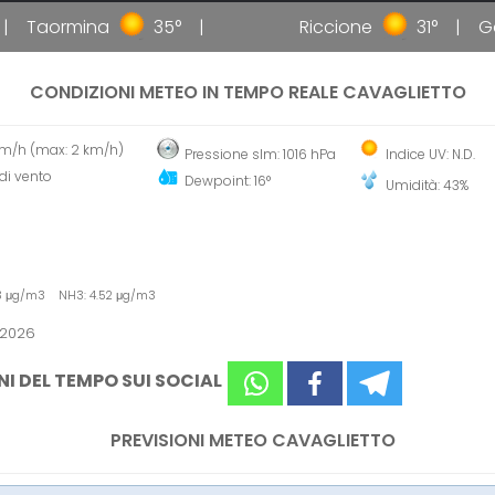
Taormina
35°
Riccione
31°
Galli
CONDIZIONI METEO IN TEMPO REALE CAVAGLIETTO
 km/h (max: 2 km/h)
Pressione slm: 1016 hPa
Indice UV: N.D.
di vento
Dewpoint: 16°
Umidità: 43%
53 μg/m3 NH3: 4.52 μg/m3
 2026
NI DEL TEMPO SUI SOCIAL
PREVISIONI METEO CAVAGLIETTO