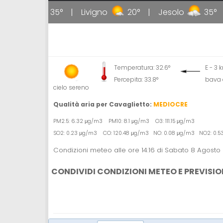
lipoli
35°
Livigno
20°
Jesolo
35°
Temperatura: 32.6°
E - 3
Percepita: 33.8°
bava 
cielo sereno
Qualità aria per Cavaglietto:
MEDIOCRE
PM2.5: 6.32 μg/m3 PM10: 8.1 μg/m3 O3: 111.15 μg/m3
SO2: 0.23 μg/m3 CO: 120.48 μg/m3 NO: 0.08 μg/m3 NO2: 0.
Condizioni meteo alle ore 14:16 di Sabato 8 Agosto
CONDIVIDI CONDIZIONI METEO E PREVISIO