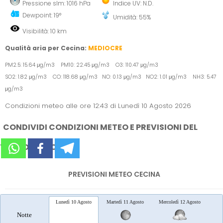
Pressione slm: 1016 hPa
Indice UV: N.D.
Dewpoint: 19°
Umidità: 55%
Visibilità: 10 km
Qualità aria per Cecina:
MEDIOCRE
PM2.5: 15.64 μg/m3 PM10: 22.45 μg/m3 O3: 110.47 μg/m3
SO2: 1.82 μg/m3 CO: 118.68 μg/m3 NO: 0.13 μg/m3 NO2: 1.01 μg/m3 NH3: 5.47
μg/m3
Condizioni meteo alle ore 12:43 di Lunedì 10 Agosto 2026
CONDIVIDI CONDIZIONI METEO E PREVISIONI DEL
TEMPO SUI SOCIAL
PREVISIONI METEO CECINA
Lunedì 10 Agosto
Martedì 11 Agosto
Mercoledì 12 Agosto
Gio
Notte