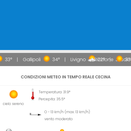
33°
Gallipoli
34°
Livigno
Riccione
22°
Jesolo
33°
CONDIZIONI METEO IN TEMPO REALE CECINA
Temperatura: 31.9°
Percepita: 35.5°
cielo sereno
O - 13 km/h (max: 13 km/h)
vento moderato