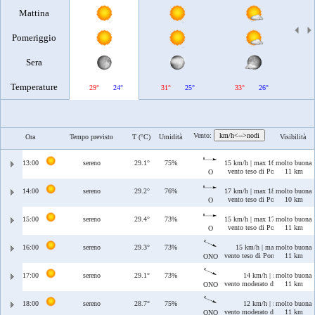
Mattina
Pomeriggio
Sera
Temperature
29°
24°
31°
25°
33°
26°
Vento:
km/h<-->nodi
Ora
Tempo previsto
T (°C)
Umidità
Visibilità
13:00
sereno
29.1°
75%
15 km/h | max 16 km/h
molto buona
vento teso di Ponente
11 km
O
14:00
sereno
29.2°
76%
17 km/h | max 18 km/h
molto buona
vento teso di Ponente
10 km
O
15:00
sereno
29.4°
73%
15 km/h | max 17 km/h
molto buona
vento teso di Ponente
11 km
O
16:00
sereno
29.3°
73%
15 km/h | max 17 km/h
molto buona
vento teso di Ponente/Maestrale
11 km
ONO
17:00
sereno
29.1°
73%
14 km/h | max 17 km/h
molto buona
vento moderato di Ponente/Maes
11 km
ONO
18:00
sereno
28.7°
75%
12 km/h | max 15 km/h
molto buona
vento moderato di Ponente/Maes
11 km
ONO