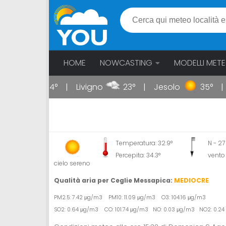
HOME
NOWCASTING
MODELLI MET
ipoli
34°
Livigno
23°
Jesolo
35°
Temperatura: 32.9°
N - 2
Percepita: 34.3°
vento 
cielo sereno
Qualità aria per Ceglie Messapica:
MEDIOCRE
PM2.5: 7.42 μg/m3 PM10: 11.09 μg/m3 O3: 104.16 μg/m3
SO2: 0.64 μg/m3 CO: 101.74 μg/m3 NO: 0.03 μg/m3 NO2: 0.24