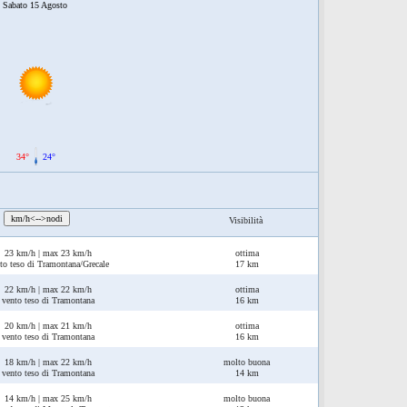
Sabato 15 Agosto
34°
24°
:
km/h<-->nodi
Visibilità
23 km/h | max 23 km/h
ottima
to teso di Tramontana/Grecale
17 km
22 km/h | max 22 km/h
ottima
vento teso di Tramontana
16 km
20 km/h | max 21 km/h
ottima
vento teso di Tramontana
16 km
18 km/h | max 22 km/h
molto buona
vento teso di Tramontana
14 km
14 km/h | max 25 km/h
molto buona