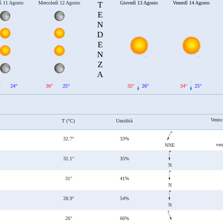
ì 11 Agosto
Mercoledì 12 Agosto
T
Giovedì 13 Agosto
Venerdì 14 Agosto
E
N
D
E
N
Z
A
°
24°
36°
25°
35°
26°
34°
25°
Vento
T (°C)
Umidità
32.7°
33%
ven
NNE
32.1°
35%
N
31°
41%
N
28.9°
54%
N
26°
66%