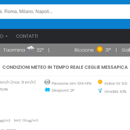
EO
CONTATTI
Taormina
32°
Riccione
31°
Gallipo
CONDIZIONI METEO IN TEMPO REALE CEGLIE MESSAPICA
7 km/h (max: 31 km/h)
Pressione slm: 1014 hPa
Indice UV: N.D.
forte
Dewpoint: 21°
Umidità: 43%
 μg/m3 NH3: 1.19 μg/m3