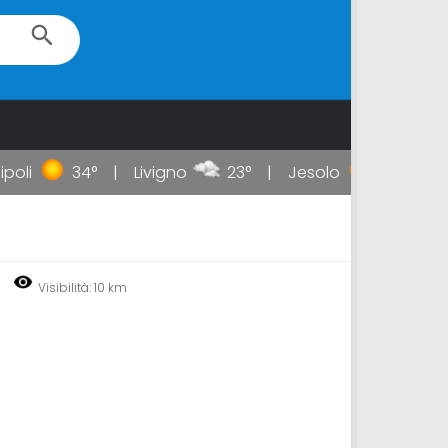
li
34°
Livigno
23°
Jesolo
35°
Ta
Visibilità: 10 km