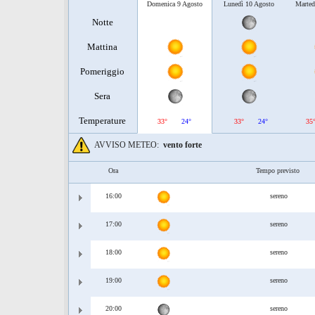
Domenica 9 Agosto
Lunedì 10 Agosto
Marted
Notte
Mattina
Pomeriggio
Sera
Temperature
33°
24°
33°
24°
35
AVVISO METEO:
vento forte
Ora
Tempo previsto
16:00
sereno
17:00
sereno
18:00
sereno
19:00
sereno
20:00
sereno