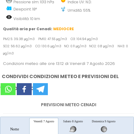
Pressione slm: 1013 hPa
Indice UV: N.D.
Dewpoint: 18°
Umidità: 55%
Visibilità: 10 km
Qualità aria per Cenadi:
MEDIOCRE
PM2.5: 39.38 μg/m3 PM10: 47.55 μg/m3 O3: 104.94 μg/m3
SO2: 56.62 μg/m3 CO: 130.6 μg/m3 NO: 0.11 μg/m3 NO2: 0.8 μg/m3 NH3: 0
μg/m3
Condizioni meteo alle ore 13:12 di Venerdì 7 Agosto 2026
CONDIVIDI CONDIZIONI METEO E PREVISIONI DEL
TEMPO SUI SOCIAL
PREVISIONI METEO CENADI
Venerdì 7 Agosto
Sabato 8 Agosto
Domenica 9 Agosto
Lunedì 
Notte