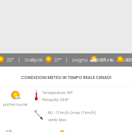
32°
Gallipoli
37°
Livigno
Riccione
19°
Jesolo
32°
CONDIZIONI METEO IN TEMPO REALE CENADI
Temperatura: 31.1°
Percepita: 33.8°
poche nuvole
NO - 17 km/h (max: 17 km/h)
vento teso