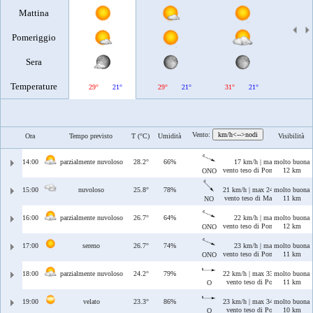
Mattina
Pomeriggio
Sera
Temperature
29°
21°
29°
21°
31°
21°
31°
Vento:
km/h<-->nodi
Ora
Tempo previsto
T (°C)
Umidità
Visibilità
14:00
parzialmente nuvoloso
28.2°
66%
17 km/h | max 17 km/h
molto buona
vento teso di Ponente/Maestrale
12 km
ONO
15:00
nuvoloso
25.8°
78%
21 km/h | max 24 km/h
molto buona
vento teso di Maestrale
11 km
NO
16:00
parzialmente nuvoloso
26.7°
64%
22 km/h | max 29 km/h
molto buona
vento teso di Ponente/Maestrale
12 km
ONO
17:00
sereno
26.7°
74%
23 km/h | max 27 km/h
molto buona
vento teso di Ponente/Maestrale
11 km
ONO
18:00
parzialmente nuvoloso
24.2°
79%
22 km/h | max 33 km/h
molto buona
vento teso di Ponente
11 km
O
19:00
velato
23.3°
86%
23 km/h | max 34 km/h
molto buona
vento teso di Ponente
10 km
O