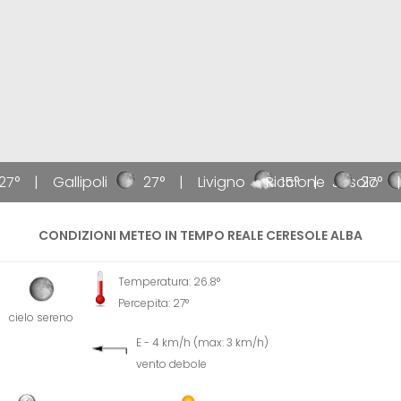
27°
Gallipoli
27°
Livigno
Riccione
15°
Jesolo
27°
CONDIZIONI METEO IN TEMPO REALE CERESOLE ALBA
Temperatura: 26.8°
Percepita: 27°
cielo sereno
E - 4 km/h (max: 3 km/h)
vento debole