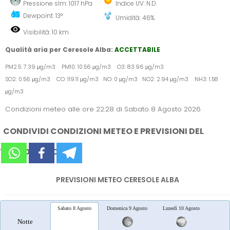
Pressione slm: 1017 hPa
Indice UV: N.D.
Dewpoint: 13°
Umidità: 46%
Visibilità: 10 km
Qualità aria per Ceresole Alba:
ACCETTABILE
PM2.5: 7.39 μg/m3 PM10: 10.56 μg/m3 O3: 83.96 μg/m3
SO2: 0.56 μg/m3 CO: 119.11 μg/m3 NO: 0 μg/m3 NO2: 2.94 μg/m3 NH3: 1.58
μg/m3
Condizioni meteo alle ore 22:28 di Sabato 8 Agosto 2026
CONDIVIDI CONDIZIONI METEO E PREVISIONI DEL
TEMPO SUI SOCIAL
PREVISIONI METEO CERESOLE ALBA
Sabato 8 Agosto
Domenica 9 Agosto
Lunedì 10 Agosto
Marted
Notte