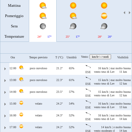
Mattina
Pomeriggio
Sera
Temperature
24°
17°
25°
17°
28°
20°
28°
Vento:
km/h<-->nodi
Ora
Tempo previsto
T (°C)
Umidità
Visibilità
12:00
poco nuvoloso
21.2°
65%
16 km/h | max 16 km/h
molto buona
vento teso di Levante/Scirocco
11 km
ESE
13:00
poco nuvoloso
22.3°
61%
15 km/h | max 15 km/h
molto buona
vento teso di Levante/Scirocco
12 km
ESE
14:00
poco nuvoloso
23.5°
57%
15 km/h | max 15 km/h
molto buona
vento teso di Levante/Scirocco
12 km
ESE
15:00
velato
24.2°
54%
16 km/h | max 17 km/h
molto buona
vento teso di Levante/Scirocco
13 km
ESE
16:00
velato
24.3°
52%
16 km/h | max 16 km/h
molto buona
vento teso di Levante/Scirocco
14 km
ESE
17:00
velato
24.2°
52%
14 km/h | max 14 km/h
molto buona
vento moderato di Levante/Scir
14 km
ESE