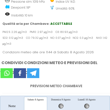
Pressione slm: 1019 hPa
Indice UV: N.D.
Dewpoint: 18°
Umidità: 60%
Visibilità: 10 km
Qualità aria per Chambave:
ACCETTABILE
PM2.5: 2.26 μg/m3 PM10: 2.97 μg/m3 O3: 80.93 μg/m3
SO2: 0.12 μg/m3 CO: 79.32 μg/m3 NO: 0.07 μg/m3 NO2: 0.3 μg/m3 NH3: 1.42
μg/m3
Condizioni meteo alle ore 11:44 di Sabato 8 Agosto 2026
CONDIVIDI CONDIZIONI METEO E PREVISIONI DEL
TEMPO SUI SOCIAL
PREVISIONI METEO CHAMBAVE
Sabato 8 Agosto
Domenica 9 Agosto
Lunedì 10 Agosto
Marted
Notte