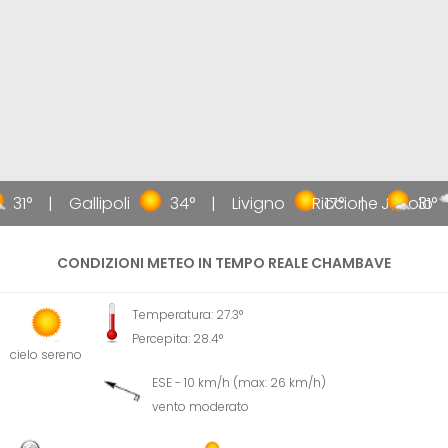
31°
Gallipoli
34°
Livigno
Riccione
17°
Jesolo
31°
CONDIZIONI METEO IN TEMPO REALE CHAMBAVE
Temperatura: 27.3°
Percepita: 28.4°
cielo sereno
ESE - 10 km/h (max: 26 km/h)
vento moderato