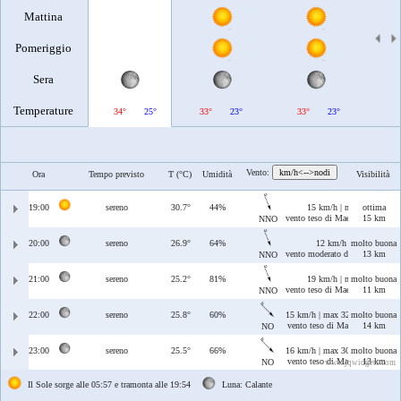
Mattina
Pomeriggio
Sera
Temperature
34°
25°
33°
23°
33°
23°
34°
Vento:
km/h<-->nodi
Ora
Tempo previsto
T (°C)
Umidità
Visibilità
19:00
sereno
30.7°
44%
15 km/h | max 20 km/h
ottima
vento teso di Maestrale/Tramon
15 km
NNO
20:00
sereno
26.9°
64%
12 km/h | max 22 km/
molto buona
vento moderato di Maestrale/T
13 km
NNO
21:00
sereno
25.2°
81%
19 km/h | max 37 km/h
molto buona
vento teso di Maestrale/Tramon
11 km
NNO
22:00
sereno
25.8°
60%
15 km/h | max 32 km/h
molto buona
vento teso di Maestrale
14 km
NO
23:00
sereno
25.5°
66%
16 km/h | max 30 km/h
molto buona
vento teso di Maestrale
13 km
NO
www.jqwidgets.com
Il Sole sorge alle 05:57 e tramonta alle 19:54
Luna: Calante