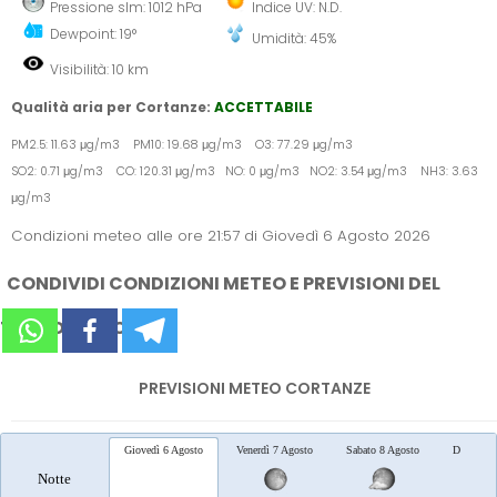
Pressione slm: 1012 hPa
Indice UV: N.D.
Dewpoint: 19°
Umidità: 45%
Visibilità: 10 km
Qualità aria per Cortanze:
ACCETTABILE
PM2.5: 11.63 μg/m3 PM10: 19.68 μg/m3 O3: 77.29 μg/m3
SO2: 0.71 μg/m3 CO: 120.31 μg/m3 NO: 0 μg/m3 NO2: 3.54 μg/m3 NH3: 3.63
μg/m3
Condizioni meteo alle ore 21:57 di Giovedì 6 Agosto 2026
CONDIVIDI CONDIZIONI METEO E PREVISIONI DEL
TEMPO SUI SOCIAL
PREVISIONI METEO CORTANZE
Giovedì 6 Agosto
Venerdì 7 Agosto
Sabato 8 Agosto
Domenica
Notte