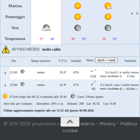
Mattina
Pomeriggio
Sera
Temperature
37°
26°
36°
22°
34°
21°
35°
AVVISO METEO:
molto caldo
Vento:
km/h<-->nodi
Ora
Tempo previsto
T (°C)
Umidità
Visibilità
22:00
sereno
26.8°
62%
8.4 km/h | max 9.8 km/h
molto buona
vento moderato di Grecale/Leva
13 km
ENE
23:00
sereno
25.8°
57%
9.2 km/h | max 9.4 km/h
molto buona
vento moderato di Grecale
14 km
NE
www.jqwidgets.com
Il Sole sorge alle 06:22 e tramonta alle 20:44
Luna: Ultimo quarto
Altri dati per Cortanze:
Altitudine: 299 s.l.m. Abitanti: 289 Lat: 45.02 Lon: 8.09
Ultimo aggiornamento eseguito alle ore 15:32 del giorno 06-08-2026
© 2011-2026 youmeteo.com |
Chi siamo
-
Privacy
-
Politica
cookie