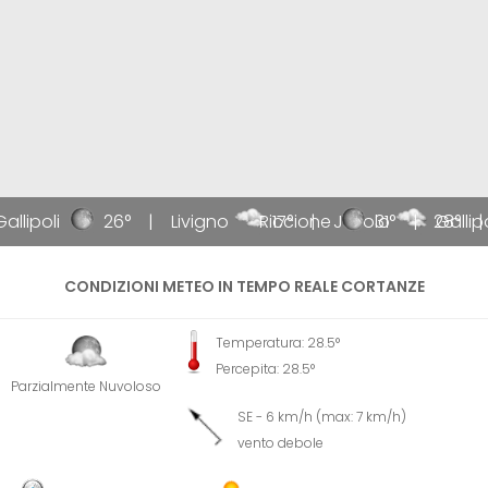
allipoli
26°
Livigno
Riccione
17°
Jesolo
31°
28°
Gallipo
CONDIZIONI METEO IN TEMPO REALE CORTANZE
Temperatura: 28.5°
Percepita: 28.5°
Parzialmente Nuvoloso
SE - 6 km/h (max: 7 km/h)
vento debole