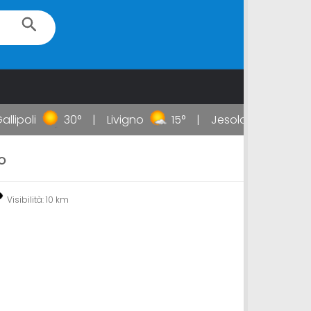
ipoli
30°
Livigno
15°
Jesolo
28°
T
O
Visibilità: 10 km