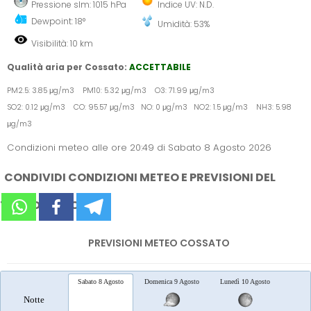
Pressione slm: 1015 hPa
Indice UV: N.D.
Dewpoint: 18°
Umidità: 53%
Visibilità: 10 km
Qualità aria per Cossato:
ACCETTABILE
PM2.5: 3.85 μg/m3 PM10: 5.32 μg/m3 O3: 71.99 μg/m3
SO2: 0.12 μg/m3 CO: 95.57 μg/m3 NO: 0 μg/m3 NO2: 1.5 μg/m3 NH3: 5.98
μg/m3
Condizioni meteo alle ore 20:49 di Sabato 8 Agosto 2026
CONDIVIDI CONDIZIONI METEO E PREVISIONI DEL
TEMPO SUI SOCIAL
PREVISIONI METEO COSSATO
Sabato 8 Agosto
Domenica 9 Agosto
Lunedì 10 Agosto
Marted
Notte