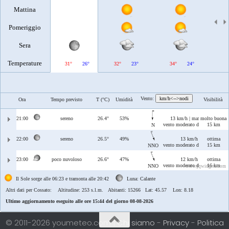
Mattina
Pomeriggio
Sera
Temperature
31°
26°
32°
23°
34°
24°
35°
Vento:
km/h<-->nodi
Ora
Tempo previsto
T (°C)
Umidità
Visibilità
21:00
sereno
26.4°
53%
13 km/h | max 16 km/h
molto buona
vento moderato di Tramontana
15 km
N
22:00
sereno
26.5°
49%
13 km/h | max 14 km/
ottima
vento moderato di Maestrale/T
15 km
NNO
23:00
poco nuvoloso
26.6°
47%
12 km/h | max 13 km/
ottima
vento moderato di Maestrale/T
16 km
NNO
www.jqwidgets.com
Il Sole sorge alle 06:23 e tramonta alle 20:42
Luna: Calante
Altri dati per Cossato:
Altitudine: 253 s.l.m. Abitanti: 15266 Lat: 45.57 Lon: 8.18
Ultimo aggiornamento eseguito alle ore 15:44 del giorno 08-08-2026
© 2011-2026 youmeteo.com |
Chi siamo
-
Privacy
-
Politica