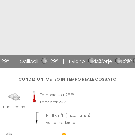
29°
Gallipoli
29°
Livigno
Riccione
18°
Jesolo
29°
CONDIZIONI METEO IN TEMPO REALE COSSATO
Temperatura: 28.8°
Percepita: 29.7°
nubi sparse
N - 11 km/h (max: 11 km/h)
vento moderato