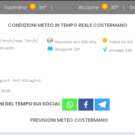
Taormina
34°
Riccione
30°
Galli
CONDIZIONI METEO IN TEMPO REALE COSTERMANO
 2 km/h (max: 7 km/h)
Pressione slm: 1015 hPa
Indice UV: N.D.
di vento
Dewpoint: 20°
Umidità: 53%
9 μg/m3 NH3: 9.92 μg/m3
o 2026
NI DEL TEMPO SUI SOCIAL
PREVISIONI METEO COSTERMANO