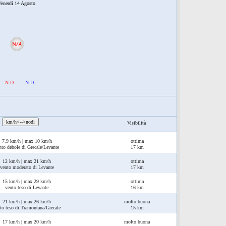
enerdì 14 Agosto
N.D.
N.D.
:
km/h<-->nodi
Visibilità
7.9 km/h | max 10 km/h
ottima
nto debole di Grecale/Levante
17 km
12 km/h | max 21 km/h
ottima
vento moderato di Levante
17 km
15 km/h | max 29 km/h
ottima
vento teso di Levante
16 km
21 km/h | max 26 km/h
molto buona
to teso di Tramontana/Grecale
15 km
17 km/h | max 20 km/h
molto buona