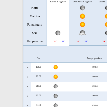
Sabato 8 Agosto
Domenica 9 Agosto
Lunedì 
Notte
Mattina
Pomeriggio
Sera
Temperature
31°
26°
32°
25°
34°
Ora
Tempo previsto
19:00
sereno
20:00
sereno
21:00
sereno
22:00
sereno
23:00
sereno