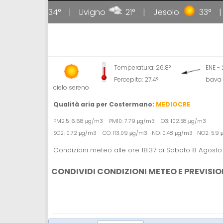
lipoli
34°
Livigno
21°
Jesolo
33°
Temperatura: 26.8°
ENE -
Percepita: 27.4°
bava 
cielo sereno
Qualità aria per Costermano:
MEDIOCRE
PM2.5: 6.68 μg/m3 PM10: 7.79 μg/m3 O3: 102.58 μg/m3
SO2: 0.72 μg/m3 CO: 113.09 μg/m3 NO: 0.48 μg/m3 NO2: 5.
Condizioni meteo alle ore 18:37 di Sabato 8 Agost
CONDIVIDI CONDIZIONI METEO E PREVISIO