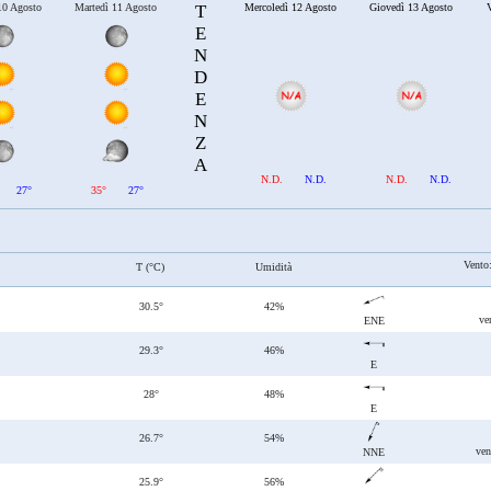
10 Agosto
Martedì 11 Agosto
T
Mercoledì 12 Agosto
Giovedì 13 Agosto
V
E
N
D
E
N
Z
A
N.D.
N.D.
N.D.
N.D.
27°
35°
27°
Vento
T (°C)
Umidità
30.5°
42%
ve
ENE
29.3°
46%
E
28°
48%
E
26.7°
54%
ven
NNE
25.9°
56%