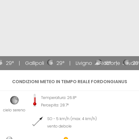
29°
Gallipoli
29°
Livigno
Riccione
18°
Jesolo
29
CONDIZIONI METEO IN TEMPO REALE FORDONGIANUS
Temperatura: 26.8°
Percepita: 28.7°
cielo sereno
SO - 5 km/h (max: 4 km/h)
vento debole