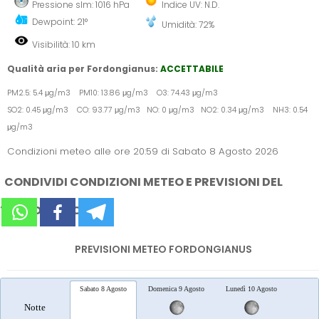
Pressione slm: 1016 hPa
Indice UV: N.D.
Dewpoint: 21°
Umidità: 72%
Visibilità: 10 km
Qualità aria per Fordongianus:
ACCETTABILE
PM2.5: 5.4 μg/m3 PM10: 13.86 μg/m3 O3: 74.43 μg/m3
SO2: 0.45 μg/m3 CO: 93.77 μg/m3 NO: 0 μg/m3 NO2: 0.34 μg/m3 NH3: 0.54
μg/m3
Condizioni meteo alle ore 20:59 di Sabato 8 Agosto 2026
CONDIVIDI CONDIZIONI METEO E PREVISIONI DEL
TEMPO SUI SOCIAL
PREVISIONI METEO FORDONGIANUS
Sabato 8 Agosto
Domenica 9 Agosto
Lunedì 10 Agosto
Marted
Notte