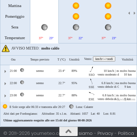
Mattina
Pomeriggio
Sera
Temperature
37°
23°
37°
22°
37°
23°
38°
AVVISO METEO:
molto caldo
Vento:
km/h<-->nodi
Ora
Tempo previsto
T (°C)
Umidità
Visibilità
21:00
sereno
23.4°
89%
10 km/h | max 11 km/h
molto buona
vento moderato di Ostro/Libecc
10 km
SSO
22:00
sereno
22.7°
95%
6.8 km/h | max 10 km/h
molto buona
vento debole di Ostro/Scirocco
9 km
SSE
23:00
sereno
22.7°
88%
6.8 km/h | max 7.2 km/h
molto buona
vento debole di Levante/Scirocc
9 km
ESE
www.jqwidgets.com
Il Sole sorge alle 06:33 e tramonta alle 20:27
Luna: Calante
Altri dati per Fordongianus:
Altitudine: 35 s.l.m. Abitanti: 1057 Lat: 40 Lon: 8.81
Ultimo aggiornamento eseguito alle ore 15:44 del giorno 08-08-2026
© 2011-2026 youmeteo.com |
Chi siamo
-
Privacy
-
Politica