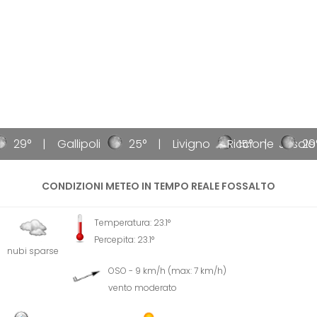
29°
Gallipoli
25°
Livigno
Riccione
15°
Jesolo
29°
CONDIZIONI METEO IN TEMPO REALE FOSSALTO
Temperatura: 23.1°
Percepita: 23.1°
nubi sparse
OSO - 9 km/h (max: 7 km/h)
vento moderato