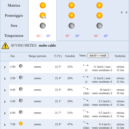
Mattina
Pomeriggio
Sera
Temperature
35°
22°
35°
21°
35°
22°
35°
AVVISO METEO:
molto caldo
Vento:
km/h<-->nodi
Ora
Tempo previsto
T (°C)
Umidità
Visibilità
2:00
sereno
22.5°
52%
11 km/h | max 15 km/h
ottima
vento moderato di Ponente
15 km
O
3:00
sereno
22.4°
50%
11 km/h | max 13 km/h
ottima
vento moderato di Ponente
15 km
O
4:00
sereno
22.4°
49%
10 km/h | max 12 km/h
ottima
vento moderato di Ponente/Maes
16 km
ONO
5:00
sereno
22.1°
50%
9.2 km/h | max 9.9 km/h
ottima
vento moderato di Ponente/Maes
15 km
ONO
6:00
sereno
21.7°
51%
9.5 km/h | max 9.5 km/h
ottima
vento moderato di Ponente/Maes
15 km
ONO
7:00
sereno
22.8°
47%
8.4 km/h | max 10 km/h
ottima
vento moderato di Ponente/Maes
15 km
ONO