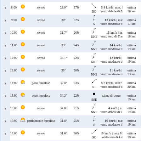
8:00
sereno
26.9°
37%
5.8 km/h | max 16 km/h
ottima
vento debole di Maestrale
16 km
NO
9:00
sereno
30°
32%
13 km/h | max 15 km/h
ottima
vento moderato di Tramontana
17 km
N
10:00
sereno
31.7°
26%
15 km/h | max 15 km/h
ottima
vento teso di Tramontana/Greca
18 km
NNE
11:00
sereno
33°
24%
14 km/h | max 14 km/h
ottima
vento moderato di Tramontana/
19 km
NNE
12:00
sereno
34.1°
22%
12 km/h | max 13 km/h
ottima
vento moderato di Tramontana/
19 km
NNE
13:00
sereno
35°
20%
11 km/h | max 11 km/h
ottima
vento moderato di Tramontana/
19 km
NNE
14:00
poco nuvoloso
32.8°
23%
8.2 km/h | max 9.6 km/h
ottima
vento moderato di Grecale
20 km
NE
15:00
poco nuvoloso
34.2°
22%
calma di vento
ottima
19 km
SSE
16:00
sereno
34.6°
21%
4 km/h | max 9.1 km/h
ottima
vento debole di Tramontana/Gre
19 km
NNE
17:00
parzialmente nuvoloso
31.8°
25%
10 km/h | max 11 km/h
ottima
vento moderato di Tramontana
19 km
N
18:00
sereno
31.6°
30%
18 km/h | max 18 km/h
ottima
vento teso di Libeccio
18 km
SO