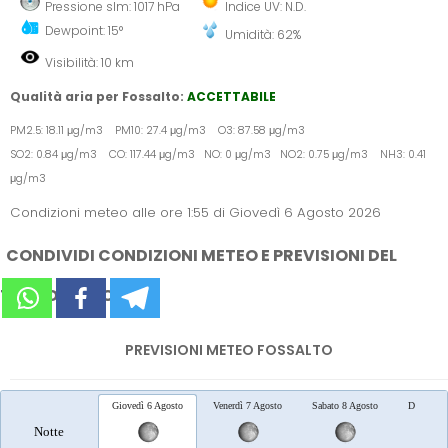
Pressione slm: 1017 hPa
Indice UV: N.D.
Dewpoint: 15°
Umidità: 62%
Visibilità: 10 km
Qualità aria per Fossalto:
ACCETTABILE
PM2.5: 18.11 μg/m3 PM10: 27.4 μg/m3 O3: 87.58 μg/m3
SO2: 0.84 μg/m3 CO: 117.44 μg/m3 NO: 0 μg/m3 NO2: 0.75 μg/m3 NH3: 0.41
μg/m3
Condizioni meteo alle ore 1:55 di Giovedì 6 Agosto 2026
CONDIVIDI CONDIZIONI METEO E PREVISIONI DEL
TEMPO SUI SOCIAL
PREVISIONI METEO FOSSALTO
Giovedì 6 Agosto
Venerdì 7 Agosto
Sabato 8 Agosto
Domenica
Notte