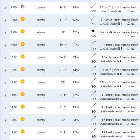
6:00
sereno
16.9°
69%
3.2 km/h | max 4.2 km/h
molto buona
bava di vento di Grecale
12 km
NE
7:00
sereno
17.6°
69%
3.5 km/h | max 4 km/h
molto buona
bava di vento di Grecale
12 km
NE
8:00
sereno
18°
78%
calma di vento
molto buona
11 km
NO
9:00
sereno
19.3°
76%
3.7 km/h | max 6 km/h
molto buona
bava di vento di Libeccio
11 km
SO
10:00
sereno
20.6°
71%
5 km/h | max 8 km/h
molto buona
vento debole di Libeccio
11 km
SO
11:00
sereno
21.9°
61%
6.9 km/h | max 11 km/h
molto buona
vento debole di Libeccio
13 km
SO
12:00
sereno
23°
58%
7.5 km/h | max 10 km/h
molto buona
vento debole di Libeccio
13 km
SO
13:00
sereno
24.1°
54%
11 km/h | max 11 km/h
molto buona
vento moderato di Libeccio
13 km
SO
14:00
sereno
24.7°
53%
11 km/h | max 11 km/h
molto buona
vento moderato di Libeccio
14 km
SO
15:00
sereno
25°
51%
12 km/h | max 13 km/h
molto buona
vento moderato di Libeccio
14 km
SO
16:00
sereno
25.1°
50%
13 km/h | max 13 km/h
molto buona
vento moderato di Libeccio
14 km
SO