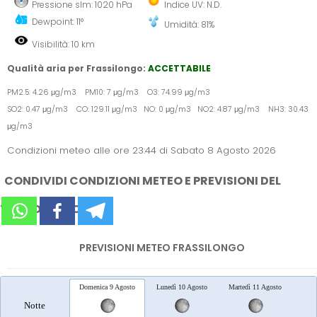
Pressione slm: 1020 hPa
Indice UV: N.D.
Dewpoint: 11°
Umidità: 81%
Visibilità: 10 km
Qualità aria per Frassilongo:
ACCETTABILE
PM2.5: 4.26 μg/m3 PM10: 7 μg/m3 O3: 74.99 μg/m3
SO2: 0.47 μg/m3 CO: 129.11 μg/m3 NO: 0 μg/m3 NO2: 4.87 μg/m3 NH3: 30.43
μg/m3
Condizioni meteo alle ore 23:44 di Sabato 8 Agosto 2026
CONDIVIDI CONDIZIONI METEO E PREVISIONI DEL
TEMPO SUI SOCIAL
PREVISIONI METEO FRASSILONGO
Domenica 9 Agosto
Lunedì 10 Agosto
Martedì 11 Agosto
Merc
Notte