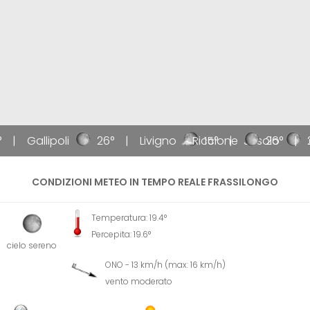
Gallipoli
26°
Livigno
Riccione
15°
Jesolo
26°
2
G
CONDIZIONI METEO IN TEMPO REALE FRASSILONGO
Temperatura: 19.4°
Percepita: 19.6°
cielo sereno
ONO - 13 km/h (max: 16 km/h)
vento moderato