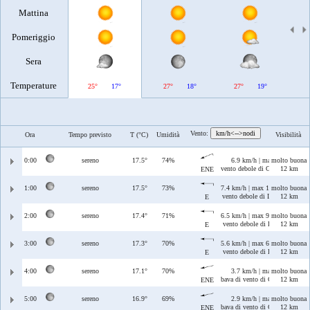
Mattina
Pomeriggio
Sera
Temperature
25°
17°
27°
18°
27°
19°
2
Vento:
km/h<-->nodi
Ora
Tempo previsto
T (°C)
Umidità
Visibilità
0:00
sereno
17.5°
74%
6.9 km/h | max 12 km/h
molto buona
vento debole di Grecale/Levante
12 km
ENE
1:00
sereno
17.5°
73%
7.4 km/h | max 12 km/h
molto buona
vento debole di Levante
12 km
E
2:00
sereno
17.4°
71%
6.5 km/h | max 9.2 km/h
molto buona
vento debole di Levante
12 km
E
3:00
sereno
17.3°
70%
5.6 km/h | max 6.5 km/h
molto buona
vento debole di Levante
12 km
E
4:00
sereno
17.1°
70%
3.7 km/h | max 4.4 km/h
molto buona
bava di vento di Grecale/Levant
12 km
ENE
5:00
sereno
16.9°
69%
2.9 km/h | max 3.6 km/h
molto buona
bava di vento di Grecale/Levant
12 km
ENE