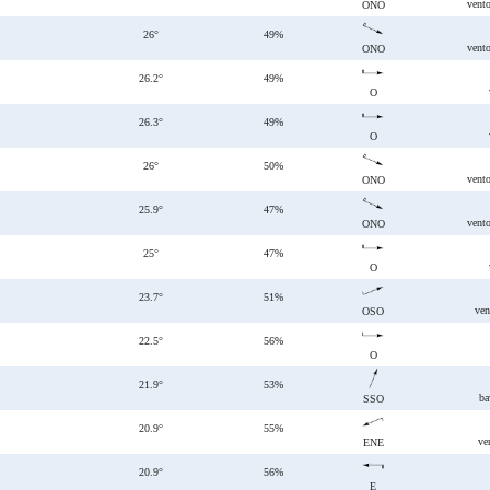
vent
ONO
26°
49%
vent
ONO
26.2°
49%
O
26.3°
49%
O
26°
50%
vent
ONO
25.9°
47%
vent
ONO
25°
47%
O
23.7°
51%
ven
OSO
22.5°
56%
O
21.9°
53%
ba
SSO
20.9°
55%
ve
ENE
20.9°
56%
E