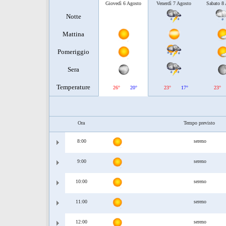
Giovedì 6 Agosto
Venerdì 7 Agosto
Sabato 8
Notte
Mattina
Pomeriggio
Sera
Temperature
26°
20°
23°
17°
23°
Ora
Tempo previsto
8:00
sereno
9:00
sereno
10:00
sereno
11:00
sereno
12:00
sereno