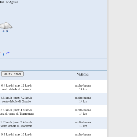
ledì 12 Agosto
°
22°
:
km/h<-->nodi
Visibilità
6.4 km/h | max 12 km/h
molto buona
vento debole di Levante
14 km
4.5 km/h | max 7.2 km/h
molto buona
vento debole di Grecale
14 km
3.4 km/h | max 4.8 km/h
molto buona
bava di vento di Tramontana
14 km
5.2 km/h | max 7.4 km/h
molto buona
vento debole di Maestrale
15 km
9.3 km/h | max 10 km/h
molto buona