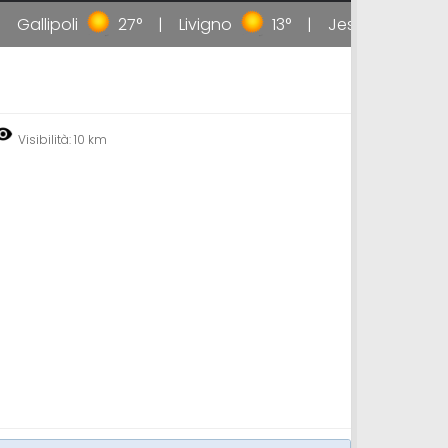
allipoli
27°
Livigno
13°
Jesolo
26°
Visibilità: 10 km