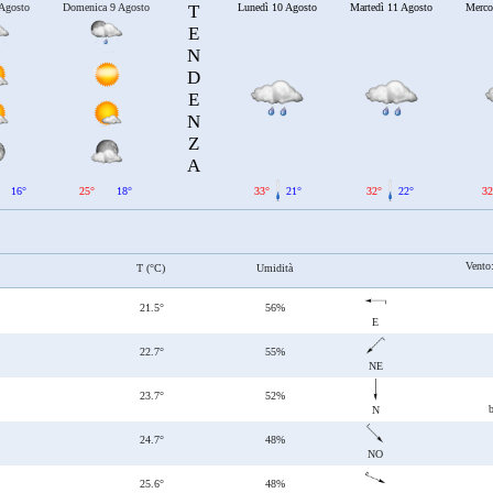
 Agosto
Domenica 9 Agosto
T
Lunedì 10 Agosto
Martedì 11 Agosto
Merco
E
N
D
E
N
Z
A
16°
25°
18°
33°
21°
32°
22°
32
Vento
T (°C)
Umidità
21.5°
56%
E
22.7°
55%
NE
23.7°
52%
N
24.7°
48%
NO
25.6°
48%