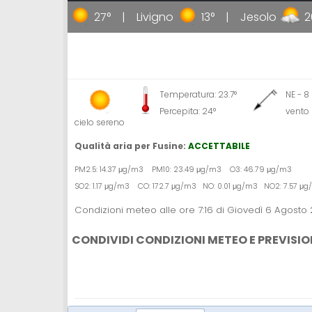
Gallipoli
27°
Livigno
13°
Jesolo
26°
Temperatura: 23.7°
NE - 8
Percepita: 24°
vento
cielo sereno
Qualità aria per Fusine:
ACCETTABILE
PM2.5: 14.37 μg/m3 PM10: 23.49 μg/m3 O3: 46.79 μg/m3
SO2: 1.17 μg/m3 CO: 172.7 μg/m3 NO: 0.01 μg/m3 NO2: 7.57 μ
Condizioni meteo alle ore 7:16 di Giovedì 6 Agosto
CONDIVIDI CONDIZIONI METEO E PREVISIO