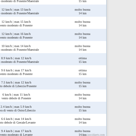
o moderato di Ponente/Maestrale
15 km
12 km/h | max 13 km/h
molto buona
o moderato di Ponente/Maestrale
14 km
12 km/h | max 15 km/h
molto buona
vento moderato di Ponente
14 km
12 km/h | max 16 km/h
molto buona
vento moderato di Ponente
14 km
10 km/h | max 14 km/h
molto buona
o moderato di Ponente/Maestrale
14 km
8.9 km/h | max 12 km/h
ottima
o moderato di Ponente/Maestrale
15 km
9.6 km/h | max 17 km/h
ottima
vento moderato di Ponente
15 km
7.5 km/h | max 12 km/h
molto buona
to debole di Libeccio/Ponente
15 km
6 km/h | max 11 km/h
molto buona
vento debole di Ponente
14 km
2.4 km/h | max 5.9 km/h
molto buona
va di vento di Ostro/Libeccio
15 km
6.6 km/h | max 14 km/h
molto buona
nto debole di Grecale/Levante
14 km
9.4 km/h | max 17 km/h
molto buona
vento moderato di Levante
14 km
www.jqwidgets.com