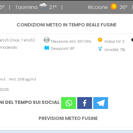
Taormina
27°
Riccione
26°
G
CONDIZIONI METEO IN TEMPO REALE FUSINE
 km/h (max: 7 km/h)
Pressione slm: 1017 hPa
Indice UV: 0
 moderato
Dewpoint: 18°
Umidità: 71%
g/m3 NH3: 25.18 μg/m3
 2026
NI DEL TEMPO SUI SOCIAL
PREVISIONI METEO FUSINE