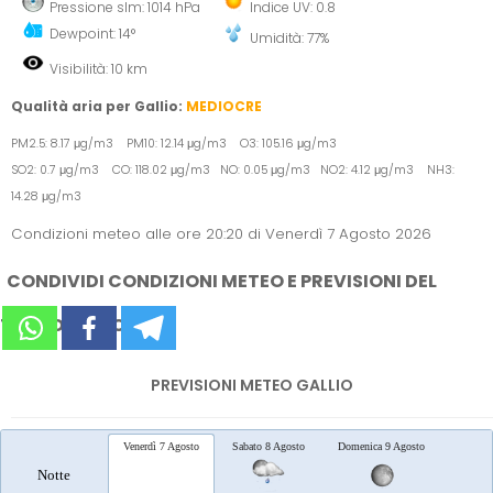
Pressione slm: 1014 hPa
Indice UV: 0.8
Dewpoint: 14°
Umidità: 77%
Visibilità: 10 km
Qualità aria per Gallio:
MEDIOCRE
PM2.5: 8.17 μg/m3 PM10: 12.14 μg/m3 O3: 105.16 μg/m3
SO2: 0.7 μg/m3 CO: 118.02 μg/m3 NO: 0.05 μg/m3 NO2: 4.12 μg/m3 NH3:
14.28 μg/m3
Condizioni meteo alle ore 20:20 di Venerdì 7 Agosto 2026
CONDIVIDI CONDIZIONI METEO E PREVISIONI DEL
TEMPO SUI SOCIAL
PREVISIONI METEO GALLIO
Venerdì 7 Agosto
Sabato 8 Agosto
Domenica 9 Agosto
Lunedì 
Notte