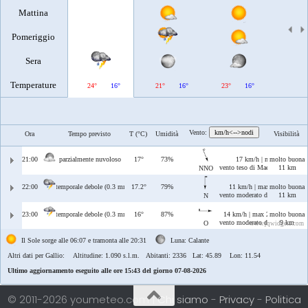
Mattina
Pomeriggio
Sera
Temperature
24°
16°
21°
16°
23°
16°
25°
Vento:
km/h<-->nodi
Ora
Tempo previsto
T (°C)
Umidità
Visibilità
21:00
parzialmente nuvoloso
17°
73%
17 km/h | max 17 km/h
molto buona
vento teso di Maestrale/Tramon
11 km
NNO
22:00
temporale debole (0.3 mm)
17.2°
79%
11 km/h | max 12 km/h
molto buona
vento moderato di Tramontana
11 km
N
23:00
temporale debole (0.3 mm)
16°
87%
14 km/h | max 20 km/h
molto buona
vento moderato di Ponente
9 km
O
www.jqwidgets.com
Il Sole sorge alle 06:07 e tramonta alle 20:31
Luna: Calante
Altri dati per Gallio:
Altitudine: 1.090 s.l.m. Abitanti: 2336 Lat: 45.89 Lon: 11.54
Ultimo aggiornamento eseguito alle ore 15:43 del giorno 07-08-2026
© 2011-2026 youmeteo.com |
Chi siamo
-
Privacy
-
Politica