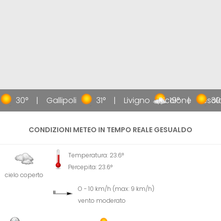
30°
Gallipoli
31°
Livigno
Riccione
19°
Jesol
30
CONDIZIONI METEO IN TEMPO REALE GESUALDO
Temperatura: 23.6°
Percepita: 23.6°
cielo coperto
O - 10 km/h (max: 9 km/h)
vento moderato