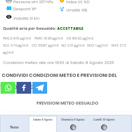
Pressione slm: 1017 hPa
Indice UV: N.D.
Dewpoint: 16°
Umidità: 61%
Visibilità: 10 km
Qualità aria per Gesualdo:
ACCETTABILE
PM2.5: 8.16 μg/m3 PM10: 19.95 μg/m3 O3: 86.92 μg/m3
SO2: 0.74 μg/m3 CO: 105.87 μg/m3 NO: 0.01 μg/m3 NO2: 1 μg/m3 NH3: 0.72
μg/m3
Condizioni meteo alle ore 19:50 di Sabato 8 Agosto 2026
CONDIVIDI CONDIZIONI METEO E PREVISIONI DEL
TEMPO SUI SOCIAL
PREVISIONI METEO GESUALDO
Sabato 8 Agosto
Domenica 9 Agosto
Lunedì 10 Agosto
Marted
Notte