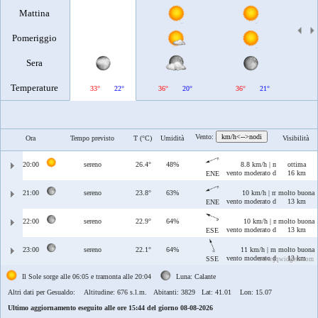
Mattina
Pomeriggio
Sera
Temperature
33°
22°
36°
20°
36°
21°
37°
Vento:
km/h<-->nodi
Ora
Tempo previsto
T (°C)
Umidità
Visibilità
20:00
sereno
26.4°
48%
8.8 km/h | max 14 km/h
ottima
vento moderato di Grecale/Leva
16 km
ENE
21:00
sereno
23.8°
63%
10 km/h | max 24 km/h
molto buona
vento moderato di Grecale/Leva
13 km
ENE
22:00
sereno
22.9°
64%
10 km/h | max 23 km/h
molto buona
vento moderato di Levante/Scir
13 km
ESE
23:00
sereno
22.1°
64%
11 km/h | max 19 km/h
molto buona
vento moderato di Ostro/Sciroc
13 km
SSE
www.jqwidgets.com
Il Sole sorge alle 06:05 e tramonta alle 20:04
Luna: Calante
Altri dati per Gesualdo:
Altitudine: 676 s.l.m. Abitanti: 3829 Lat: 41.01 Lon: 15.07
Ultimo aggiornamento eseguito alle ore 15:44 del giorno 08-08-2026