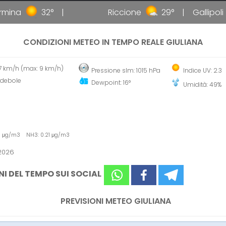
ina
32°
Riccione
29°
Gallipoli
CONDIZIONI METEO IN TEMPO REALE GIULIANA
 7 km/h (max: 9 km/h)
Pressione slm: 1015 hPa
Indice UV: 2.3
 debole
Dewpoint: 16°
Umidità: 49%
6 μg/m3 NH3: 0.21 μg/m3
 2026
NI DEL TEMPO SUI SOCIAL
PREVISIONI METEO GIULIANA