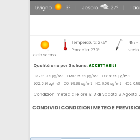
31°
Livigno
13°
Jesolo
27°
Taorm
Temperatura: 27.5°
NNE -
Percepita: 27.9°
vento
cielo sereno
Qualità aria per Giuliana:
ACCETTABILE
PM2.5: 10.71 μg/m3 PM10: 29.52 μg/m3 O3: 78.59 μg/m3
SO2: 0.91 μg/m3 CO: 99.88 μg/m3 NO: 0.06 μg/m3 NO2: 0.5
Condizioni meteo alle ore 9:13 di Sabato 8 Agosto
CONDIVIDI CONDIZIONI METEO E PREVISIO