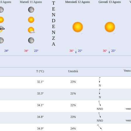
10 Agosto
Martedì 11 Agosto
T
Mercoledì 12 Agosto
Giovedì 13 Agosto
V
E
N
D
E
N
Z
A
24°
34°
23°
36°
25°
36°
25°
Vento
T (°C)
Umidità
32.1°
23%
N
33.3°
21%
N
34.1°
22%
vent
NNO
34.8°
23%
vent
NNO
34.9°
24%