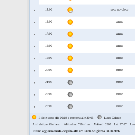
15:00
poco nuvoloso
16:00
sereno
17:00
sereno
18:00
sereno
19:00
sereno
20:00
sereno
21:00
sereno
22:00
sereno
23:00
sereno
Il Sole sorge alle 06:19 e tramonta alle 20:05
Luna: Calante
Altri dati per Giuliana:
Altitudine: 710 s.l.m. Abitanti: 2305 Lat: 37.67 Lon
Ultimo aggiornamento eseguito alle ore 03:38 del giorno 08-08-2026