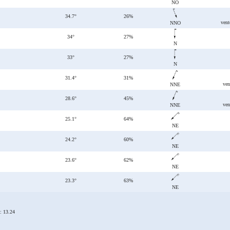
NO
34.7°
26%
vent
NNO
34°
27%
N
33°
27%
N
31.4°
31%
ven
NNE
28.6°
45%
ven
NNE
25.1°
64%
NE
24.2°
60%
NE
23.6°
62%
NE
23.3°
63%
NE
: 13.24