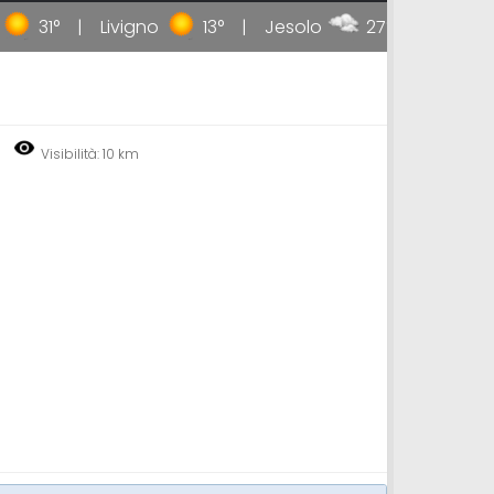
31°
Livigno
13°
Jesolo
27°
Taormina
Visibilità: 10 km