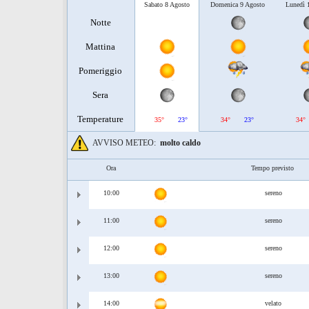
Sabato 8 Agosto
Domenica 9 Agosto
Lunedì 
Notte
Mattina
Pomeriggio
Sera
Temperature
35°
23°
34°
23°
34°
AVVISO METEO:
molto caldo
Ora
Tempo previsto
10:00
sereno
11:00
sereno
12:00
sereno
13:00
sereno
14:00
velato