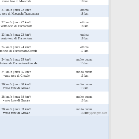
vento teso di Maestrale
18 km
21 km/h | max 22 km/h
ottima
o teso di Maestrale/Tramontana
18 km
22 km/h | max 22 km/h
ottima
vento teso di Tramontana
18 km
23 km/h | max 23 km/h
ottima
vento teso di Tramontana
18 km
24 km/h | max 24 km/h
ottima
to teso di Tramontana/Grecale
17 km
24 km/h | max 25 km/h
molto buona
to teso di Tramontana/Grecale
15 km
24 km/h | max 35 km/h
molto buona
vento teso di Grecale
13 km
26 km/h | max 38 km/h
molto buona
vento forte di Grecale
13 km
28 km/h | max 38 km/h
molto buona
vento forte di Grecale
13 km
28 km/h | max 33 km/h
molto buona
vento forte di Grecale
13 km
www.jqwidgets.com