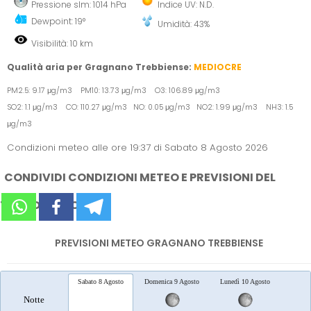
Pressione slm: 1014 hPa
Indice UV: N.D.
Dewpoint: 19°
Umidità: 43%
Visibilità: 10 km
Qualità aria per Gragnano Trebbiense:
MEDIOCRE
PM2.5: 9.17 μg/m3 PM10: 13.73 μg/m3 O3: 106.89 μg/m3
SO2: 1.1 μg/m3 CO: 110.27 μg/m3 NO: 0.05 μg/m3 NO2: 1.99 μg/m3 NH3: 1.5
μg/m3
Condizioni meteo alle ore 19:37 di Sabato 8 Agosto 2026
CONDIVIDI CONDIZIONI METEO E PREVISIONI DEL
TEMPO SUI SOCIAL
PREVISIONI METEO GRAGNANO TREBBIENSE
Sabato 8 Agosto
Domenica 9 Agosto
Lunedì 10 Agosto
Marted
Notte