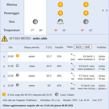
Mattina
Pomeriggio
Sera
Temperature
37°
28°
38°
22°
39°
22°
40°
AVVISO METEO:
molto caldo
Vento:
km/h<-->nodi
Ora
Tempo previsto
T (°C)
Umidità
Visibilità
20:00
sereno
33.1°
33%
8.6 km/h | max 10 km/h
ottima
vento moderato di Levante/Scir
18 km
ESE
21:00
velato
30.9°
40%
8.8 km/h | max 17 km/h
ottima
vento moderato di Scirocco
17 km
SE
22:00
sereno
29.1°
44%
9.7 km/h | max 35 km/h
ottima
vento moderato di Scirocco
16 km
SE
23:00
sereno
28°
45%
15 km/h | max 40 km/h
ottima
vento teso di Levante/Scirocco
16 km
ESE
www.jqwidgets.com
Il Sole sorge alle 06:18 e tramonta alle 20:35
Luna: Calante
Altri dati per Gragnano Trebbiense:
Altitudine: 82 s.l.m. Abitanti: 3470 Lat: 45.01 Lon: 9.57
Ultimo aggiornamento eseguito alle ore 15:44 del giorno 08-08-2026