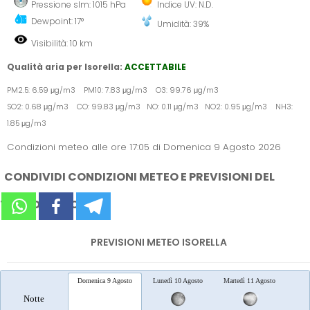
Pressione slm: 1015 hPa
Indice UV: N.D.
Dewpoint: 17°
Umidità: 39%
Visibilità: 10 km
Qualità aria per Isorella:
ACCETTABILE
PM2.5: 6.59 μg/m3 PM10: 7.83 μg/m3 O3: 99.76 μg/m3
SO2: 0.68 μg/m3 CO: 99.83 μg/m3 NO: 0.11 μg/m3 NO2: 0.95 μg/m3 NH3:
1.85 μg/m3
Condizioni meteo alle ore 17:05 di Domenica 9 Agosto 2026
CONDIVIDI CONDIZIONI METEO E PREVISIONI DEL
TEMPO SUI SOCIAL
PREVISIONI METEO ISORELLA
Domenica 9 Agosto
Lunedì 10 Agosto
Martedì 11 Agosto
Merc
Notte