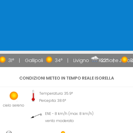
31°
Gallipoli
34°
Livigno
Riccione
23°
Jesol
31
CONDIZIONI METEO IN TEMPO REALE ISORELLA
Temperatura: 35.9°
Percepita: 38.6°
cielo sereno
ENE - 8 km/h (max: 8 km/h)
vento moderato