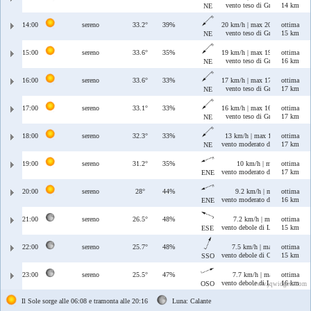
vento teso di Grecale
14 km
NE
14:00
sereno
33.2°
39%
20 km/h | max 20 km/h
ottima
vento teso di Grecale
15 km
NE
15:00
sereno
33.6°
35%
19 km/h | max 19 km/h
ottima
vento teso di Grecale
16 km
NE
16:00
sereno
33.6°
33%
17 km/h | max 17 km/h
ottima
vento teso di Grecale
17 km
NE
17:00
sereno
33.1°
33%
16 km/h | max 16 km/h
ottima
vento teso di Grecale
17 km
NE
18:00
sereno
32.3°
33%
13 km/h | max 13 km/h
ottima
vento moderato di Grecale
17 km
NE
19:00
sereno
31.2°
35%
10 km/h | max 10 km/h
ottima
vento moderato di Grecale/Leva
17 km
ENE
20:00
sereno
28°
44%
9.2 km/h | max 12 km/h
ottima
vento moderato di Grecale/Leva
16 km
ENE
21:00
sereno
26.5°
48%
7.2 km/h | max 11 km/h
ottima
vento debole di Levante/Scirocc
15 km
ESE
22:00
sereno
25.7°
48%
7.5 km/h | max 9 km/h
ottima
vento debole di Ostro/Libeccio
15 km
SSO
23:00
sereno
25.5°
47%
7.7 km/h | max 8.5 km/h
ottima
vento debole di Libeccio/Ponen
16 km
OSO
www.jqwidgets.com
Il Sole sorge alle 06:08 e tramonta alle 20:16
Luna: Calante