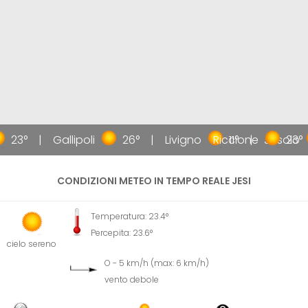
23°
Gallipoli
26°
Livigno
Riccione
11°
Jesolo
23°
CONDIZIONI METEO IN TEMPO REALE JESI
Temperatura: 23.4°
Percepita: 23.6°
cielo sereno
O - 5 km/h (max: 6 km/h)
vento debole