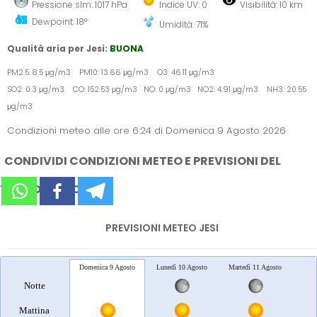
Pressione slm: 1017 hPa
Indice UV: 0
Visibilità: 10 km
Dewpoint: 18°
Umidità: 71%
Qualità aria per Jesi:
BUONA
PM2.5: 8.5 μg/m3 PM10: 13.66 μg/m3 O3: 46.11 μg/m3
SO2: 0.3 μg/m3 CO: 152.53 μg/m3 NO: 0 μg/m3 NO2: 4.91 μg/m3 NH3: 20.55
μg/m3
Condizioni meteo alle ore 6:24 di Domenica 9 Agosto 2026
CONDIVIDI CONDIZIONI METEO E PREVISIONI DEL
TEMPO SUI SOCIAL
PREVISIONI METEO JESI
Domenica 9 Agosto
Lunedì 10 Agosto
Martedì 11 Agosto
Merc
Notte
Mattina