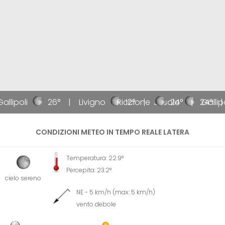
allipoli
26°
Livigno
Riccione
12°
Jesolo
24°
24°
Gallipo
CONDIZIONI METEO IN TEMPO REALE LATERA
Temperatura: 22.9°
Percepita: 23.2°
cielo sereno
NE - 5 km/h (max: 5 km/h)
vento debole