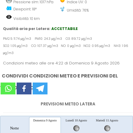
Pressione slm: 1017 hPa
Indice UV: 0
Dewpoint: 18°
Umidità: 76%
Visibilità: 10 km
Qualità aria per Latera:
ACCETTABILE
PM2.5: 11.74 μg/m3 PM10: 24.3 μg/m3 O3: 89.72 μg/m3
SO2: 1.05 μg/m3 CO: 107.37 μg/m3 NO: 0 μg/m3 NO2: 0.95 μg/m3 NH3: 1.96
μg/m3
Condizioni meteo alle ore 4:22 di Domenica 9 Agosto 2026
CONDIVIDI CONDIZIONI METEO E PREVISIONI DEL
TEMPO SUI SOCIAL
PREVISIONI METEO LATERA
Domenica 9 Agosto
Lunedì 10 Agosto
Martedì 11 Agosto
Merc
Notte