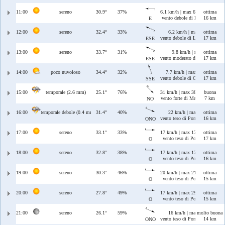
11:00
sereno
30.9°
37%
6.1 km/h | max 6.3 km/h
ottima
vento debole di Levante
16 km
E
12:00
sereno
32.4°
33%
6.2 km/h | max 6.8 km/h
ottima
vento debole di Levante/Scirocc
17 km
ESE
13:00
sereno
33.7°
31%
9.8 km/h | max 10 km/h
ottima
vento moderato di Levante/Scir
17 km
ESE
14:00
poco nuvoloso
34.4°
32%
7.7 km/h | max 8.3 km/h
ottima
vento debole di Ostro/Scirocco
17 km
SSE
15:00
temporale (2.6 mm)
25.1°
76%
31 km/h | max 38 km/h
buona
vento forte di Maestrale
7 km
NO
16:00
temporale debole (0.4 mm)
31.4°
40%
22 km/h | max 23 km/h
ottima
vento teso di Ponente/Maestrale
16 km
ONO
17:00
sereno
33.1°
33%
17 km/h | max 17 km/h
ottima
vento teso di Ponente
17 km
O
18:00
sereno
32.8°
38%
17 km/h | max 17 km/h
ottima
vento teso di Ponente
16 km
O
19:00
sereno
30.3°
46%
20 km/h | max 21 km/h
ottima
vento teso di Ponente
15 km
O
20:00
sereno
27.8°
49%
17 km/h | max 29 km/h
ottima
vento teso di Ponente
15 km
O
21:00
sereno
26.1°
59%
16 km/h | max 28 km/h
molto buona
vento teso di Ponente/Maestrale
14 km
ONO