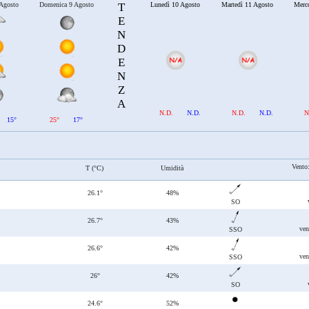
 Agosto
Domenica 9 Agosto
T
Lunedì 10 Agosto
Martedì 11 Agosto
Merc
E
N
D
E
N
Z
A
N.D.
N.D.
N.D.
N.D.
N
15°
25°
17°
Vento
T (°C)
Umidità
26.1°
48%
SO
26.7°
43%
ven
SSO
26.6°
42%
ven
SSO
26°
42%
SO
24.6°
52%