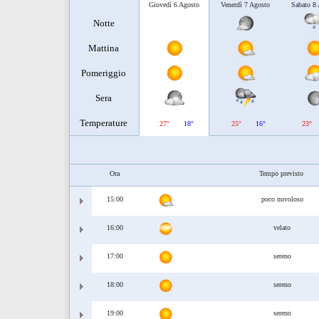
Giovedì 6 Agosto
Venerdì 7 Agosto
Sabato 8
Notte
Mattina
Pomeriggio
Sera
Temperature
27°
18°
25°
16°
23°
Ora
Tempo previsto
15:00
poco nuvoloso
16:00
velato
17:00
sereno
18:00
sereno
19:00
sereno