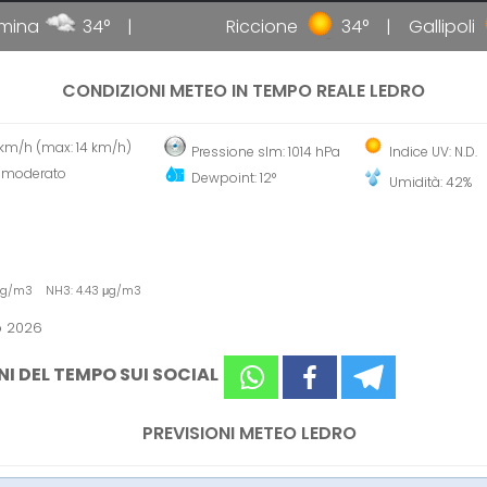
na
34°
Riccione
34°
Gallipoli
CONDIZIONI METEO IN TEMPO REALE LEDRO
4 km/h (max: 14 km/h)
Pressione slm: 1014 hPa
Indice UV: N.D.
 moderato
Dewpoint: 12°
Umidità: 42%
 μg/m3 NH3: 4.43 μg/m3
o 2026
NI DEL TEMPO SUI SOCIAL
PREVISIONI METEO LEDRO