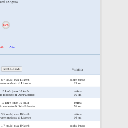
oledì 12 Agosto
.D.
N.D.
:
km/h<-->nodi
Visibilità
8.7 km/h | max 13 km/h
molto buona
vento moderato di Libeccio
15 km
10 km/h | max 16 km/h
ottima
to moderato di Ostro/Libeccio
16 km
10 km/h | max 16 km/h
ottima
to moderato di Ostro/Libeccio
16 km
9.5 km/h | max 16 km/h
ottima
vento moderato di Libeccio
16 km
1.7 km/h | max 10 km/h
molto buona