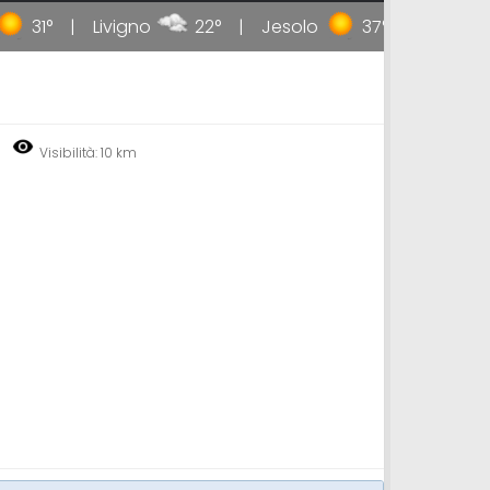
31°
Livigno
22°
Jesolo
37°
Taormina
Visibilità: 10 km