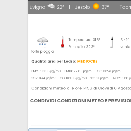
31°
Livigno
22°
Jesolo
37°
Taormi
Temperatura: 31.8°
S - 1
Percepita: 32.3°
vento
forte pioggia
Qualità aria per Ledro:
MEDIOCRE
PM2.5: 10.95 μg/m3 PM10: 22.65 μg/m3 O3: 102.41 μg/m3
SO2: 0.44 μg/m3 CO: 108.85 μg/m3 NO: 0.1 μg/m3 NO2: 0.68
Condizioni meteo alle ore 14:56 di Giovedì 6 Agost
CONDIVIDI CONDIZIONI METEO E PREVISIO