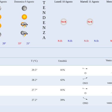
 Agosto
Domenica 9 Agosto
T
Lunedì 10 Agosto
Martedì 11 Agosto
Merc
E
N
D
E
N
Z
A
N.D.
N.D.
N.D.
N.D.
N
20°
33°
21°
Vento
T (°C)
Umidità
29.5°
41%
O
28.2°
42%
vent
OSO
27.7°
41%
O
27.2°
39%
vent
ONO