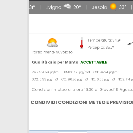
lipoli
31°
Livigno
20°
Jesolo
33°
Temperatura: 34.9°
Percepita: 35.7°
Parzialmente Nuvoloso
Qualità aria per Manta:
ACCETTABILE
PM2.5: 4.59 μg/m3 PM10: 7.71 μg/m3 O3: 94.24 μg/m3
SO2: 0.33 μg/m3 CO: 90.55 μg/m3 NO: 0.05 μg/m3 NO2: 1.14
Condizioni meteo alle ore 19:30 di Giovedì 6 Agost
CONDIVIDI CONDIZIONI METEO E PREVISIO