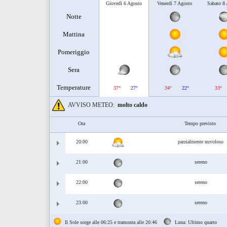
Giovedì 6 Agosto
Venerdì 7 Agosto
Sabato 8
Notte
Mattina
Pomeriggio
Sera
Temperature
37°
27°
34°
22°
33°
AVVISO METEO:
molto caldo
Ora
Tempo previsto
20:00
parzialmente nuvoloso
21:00
sereno
22:00
sereno
23:00
sereno
Il Sole sorge alle 06:25 e tramonta alle 20:46
Luna: Ultimo quarto