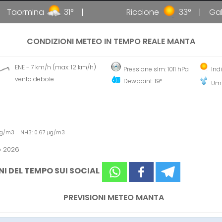
Taormina
31°
Riccione
33°
Gallip
CONDIZIONI METEO IN TEMPO REALE MANTA
ENE - 7 km/h (max: 12 km/h)
Pressione slm: 1011 hPa
Indi
vento debole
Dewpoint: 19°
Umi
 μg/m3 NH3: 0.67 μg/m3
o 2026
NI DEL TEMPO SUI SOCIAL
PREVISIONI METEO MANTA