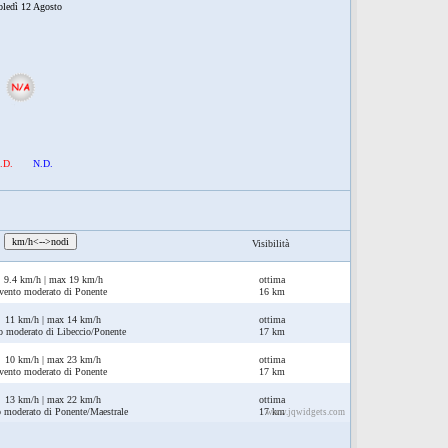
oledì 12 Agosto
.D.
N.D.
:
km/h<-->nodi
Visibilità
9.4 km/h | max 19 km/h
ottima
vento moderato di Ponente
16 km
11 km/h | max 14 km/h
ottima
o moderato di Libeccio/Ponente
17 km
10 km/h | max 23 km/h
ottima
vento moderato di Ponente
17 km
13 km/h | max 22 km/h
ottima
o moderato di Ponente/Maestrale
17 km
www.jqwidgets.com