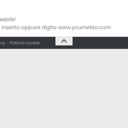
siste!
hai inserito oppure digita www.youmeteo.com
acy
-
Politica cookie