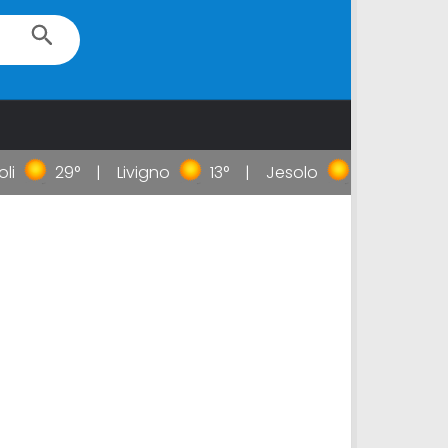
i
29°
Livigno
13°
Jesolo
27°
Taor