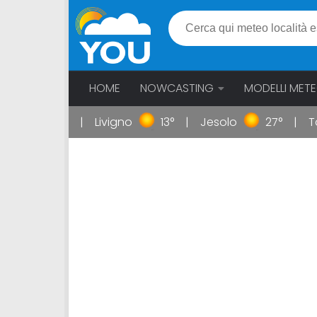
HOME
NOWCASTING
MODELLI MET
oli
29°
Livigno
13°
Jesolo
27°
Ta