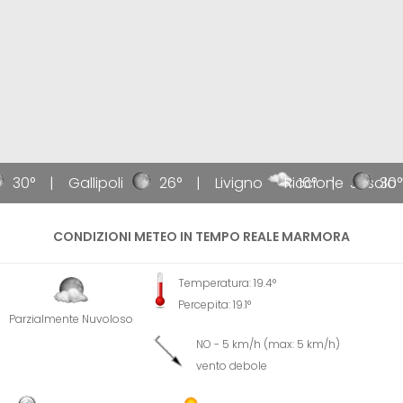
30°
Gallipoli
26°
Livigno
Riccione
16°
Jesolo
30°
CONDIZIONI METEO IN TEMPO REALE MARMORA
Temperatura: 19.4°
Percepita: 19.1°
Parzialmente Nuvoloso
NO - 5 km/h (max: 5 km/h)
vento debole