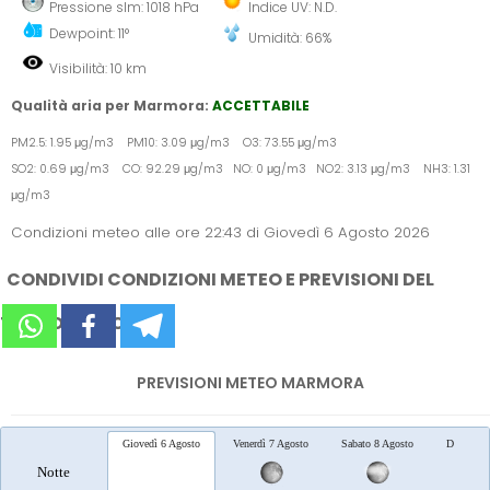
Pressione slm: 1018 hPa
Indice UV: N.D.
Dewpoint: 11°
Umidità: 66%
Visibilità: 10 km
Qualità aria per Marmora:
ACCETTABILE
PM2.5: 1.95 μg/m3 PM10: 3.09 μg/m3 O3: 73.55 μg/m3
SO2: 0.69 μg/m3 CO: 92.29 μg/m3 NO: 0 μg/m3 NO2: 3.13 μg/m3 NH3: 1.31
μg/m3
Condizioni meteo alle ore 22:43 di Giovedì 6 Agosto 2026
CONDIVIDI CONDIZIONI METEO E PREVISIONI DEL
TEMPO SUI SOCIAL
PREVISIONI METEO MARMORA
Giovedì 6 Agosto
Venerdì 7 Agosto
Sabato 8 Agosto
Domenica
Notte