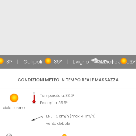
31°
Gallipoli
36°
Livigno
Riccione
21°
Jesolo
31°
CONDIZIONI METEO IN TEMPO REALE MASSAZZA
Temperatura: 33.6°
Percepita: 35.5°
cielo sereno
ENE - 5 km/h (max: 4 km/h)
vento debole