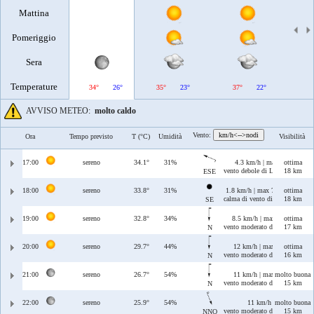
Mattina
Pomeriggio
Sera
Temperature
34°
26°
35°
23°
37°
22°
38°
AVVISO METEO:
molto caldo
Vento:
km/h<-->nodi
Ora
Tempo previsto
T (°C)
Umidità
Visibilità
17:00
sereno
34.1°
31%
4.3 km/h | max 6.1 km/h
ottima
vento debole di Levante/Scirocc
18 km
ESE
18:00
sereno
33.8°
31%
1.8 km/h | max 7.6 km/h
ottima
calma di vento di Scirocco
18 km
SE
19:00
sereno
32.8°
34%
8.5 km/h | max 10 km/h
ottima
vento moderato di Tramontana
17 km
N
20:00
sereno
29.7°
44%
12 km/h | max 21 km/h
ottima
vento moderato di Tramontana
16 km
N
21:00
sereno
26.7°
54%
11 km/h | max 23 km/h
molto buona
vento moderato di Tramontana
15 km
N
22:00
sereno
25.9°
54%
11 km/h | max 22 km/
molto buona
vento moderato di Maestrale/T
15 km
NNO