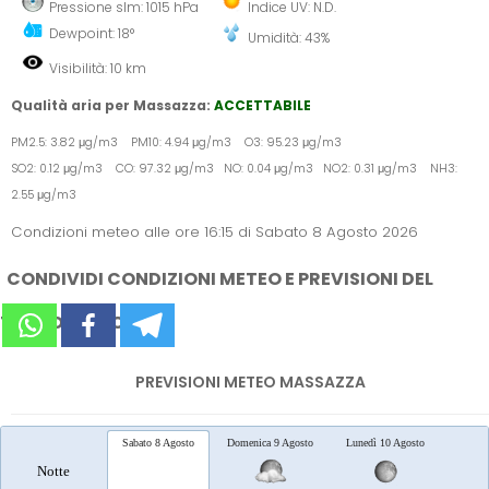
Pressione slm: 1015 hPa
Indice UV: N.D.
Dewpoint: 18°
Umidità: 43%
Visibilità: 10 km
Qualità aria per Massazza:
ACCETTABILE
PM2.5: 3.82 μg/m3 PM10: 4.94 μg/m3 O3: 95.23 μg/m3
SO2: 0.12 μg/m3 CO: 97.32 μg/m3 NO: 0.04 μg/m3 NO2: 0.31 μg/m3 NH3:
2.55 μg/m3
Condizioni meteo alle ore 16:15 di Sabato 8 Agosto 2026
CONDIVIDI CONDIZIONI METEO E PREVISIONI DEL
TEMPO SUI SOCIAL
PREVISIONI METEO MASSAZZA
Sabato 8 Agosto
Domenica 9 Agosto
Lunedì 10 Agosto
Marted
Notte