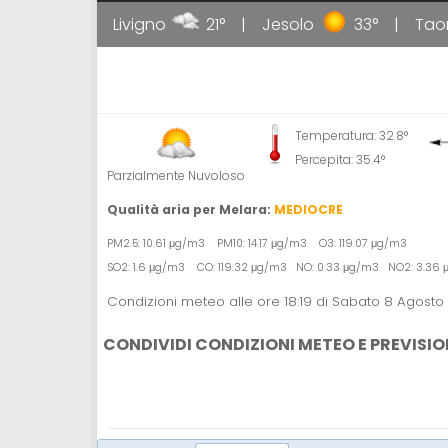
34°
Livigno
21°
Jesolo
33°
Taorm
Temperatura: 32.8°
Percepita: 35.4°
Parzialmente Nuvoloso
Qualità aria per Melara:
MEDIOCRE
PM2.5: 10.61 μg/m3 PM10: 14.17 μg/m3 O3: 119.07 μg/m3
SO2: 1.6 μg/m3 CO: 119.32 μg/m3 NO: 0.33 μg/m3 NO2: 3.36
Condizioni meteo alle ore 18:19 di Sabato 8 Agosto
CONDIVIDI CONDIZIONI METEO E PREVISIO