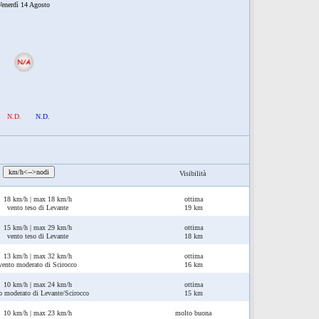
enerdì 14 Agosto
N.D.
N.D.
:
km/h<-->nodi
Visibilità
18 km/h | max 18 km/h
ottima
vento teso di Levante
19 km
15 km/h | max 29 km/h
ottima
vento teso di Levante
18 km
13 km/h | max 32 km/h
ottima
vento moderato di Scirocco
16 km
10 km/h | max 24 km/h
ottima
o moderato di Levante/Scirocco
15 km
10 km/h | max 23 km/h
molto buona