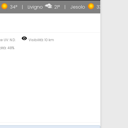
34°
Livigno
21°
Jesolo
33°
Taormin
ce UV: N.D.
Visibilità: 10 km
ità: 48%