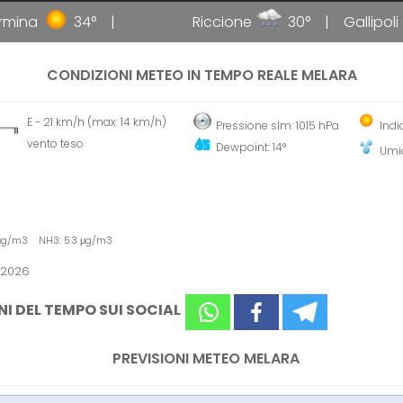
ina
34°
Riccione
30°
Gallipoli
CONDIZIONI METEO IN TEMPO REALE MELARA
E - 21 km/h (max: 14 km/h)
Pressione slm: 1015 hPa
Indi
vento teso
Dewpoint: 14°
Umid
 μg/m3 NH3: 5.3 μg/m3
 2026
NI DEL TEMPO SUI SOCIAL
PREVISIONI METEO MELARA