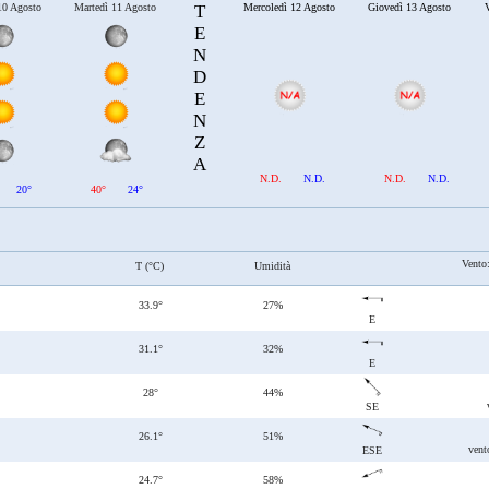
10 Agosto
Martedì 11 Agosto
T
Mercoledì 12 Agosto
Giovedì 13 Agosto
V
E
N
D
E
N
Z
A
N.D.
N.D.
N.D.
N.D.
20°
40°
24°
Vento
T (°C)
Umidità
33.9°
27%
E
31.1°
32%
E
28°
44%
SE
26.1°
51%
vent
ESE
24.7°
58%