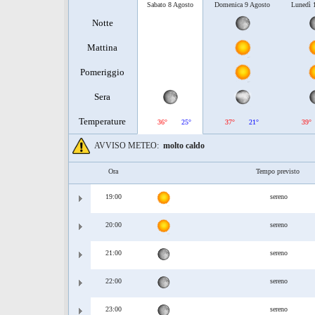
Sabato 8 Agosto
Domenica 9 Agosto
Lunedì 
Notte
Mattina
Pomeriggio
Sera
Temperature
36°
25°
37°
21°
39°
AVVISO METEO:
molto caldo
Ora
Tempo previsto
19:00
sereno
20:00
sereno
21:00
sereno
22:00
sereno
23:00
sereno