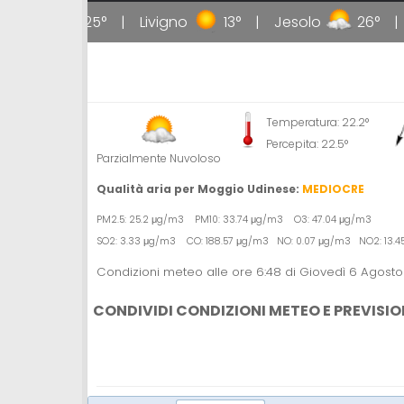
ipoli
25°
Livigno
13°
Jesolo
26°
T
Temperatura: 22.2°
Percepita: 22.5°
Parzialmente Nuvoloso
Qualità aria per Moggio Udinese:
MEDIOCRE
PM2.5: 25.2 μg/m3 PM10: 33.74 μg/m3 O3: 47.04 μg/m3
SO2: 3.33 μg/m3 CO: 188.57 μg/m3 NO: 0.07 μg/m3 NO2: 13.
Condizioni meteo alle ore 6:48 di Giovedì 6 Agost
CONDIVIDI CONDIZIONI METEO E PREVISIO