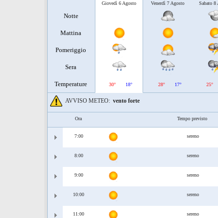
Giovedì 6 Agosto
Venerdì 7 Agosto
Sabato 8
Notte
Mattina
Pomeriggio
Sera
Temperature
30°
18°
28°
17°
25°
AVVISO METEO:
vento forte
Ora
Tempo previsto
7:00
sereno
8:00
sereno
9:00
sereno
10:00
sereno
11:00
sereno