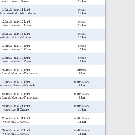
bava di vento di Scirocco
16 km
11 km/h | max 11 km/h
ottima
to moderato di Ostro/Libeccio
16 km
12 km/h | max 12 km/h
ottima
vento moderato di Ostro
16 km
16 km/h | max 16 km/h
ottima
vento teso di Ostro/Scirocco
17 km
13 km/h | max 14 km/h
ottima
vento moderato di Ostro
17 km
13 km/h | max 15 km/h
ottima
vento moderato di Ostro
16 km
26 km/h | max 30 km/h
discreta
o forte di Maestrale/Tramontana
3 km
17 km/h | max 38 km/h
molto buona
nto teso di Ponente/Maestrale
9 km
30 km/h | max 34 km/h
molto buona
o forte di Maestrale/Tramontana
8 km
20 km/h | max 21 km/h
molto buona
vento teso di Grecale
11 km
31 km/h | max 31 km/h
molto buona
vento forte di Grecale
12 km
26 km/h | max 34 km/h
molto buona
vento forte di Grecale
12 km