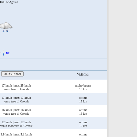
ledì 12 Agosto
°
18°
:
km/h<-->nodi
Visibilità
17 km/h | max 25 km/h
molto buona
vento teso di Grecale
15 km
17 km/h | max 17 km/h
ottima
vento teso di Grecale
15 km
16 km/h | max 16 km/h
ottima
vento teso di Grecale
16 km
12 km/h | max 12 km/h
ottima
vento moderato di Grecale
16 km
3.8 km/h | max 5.1 km/h
ottima