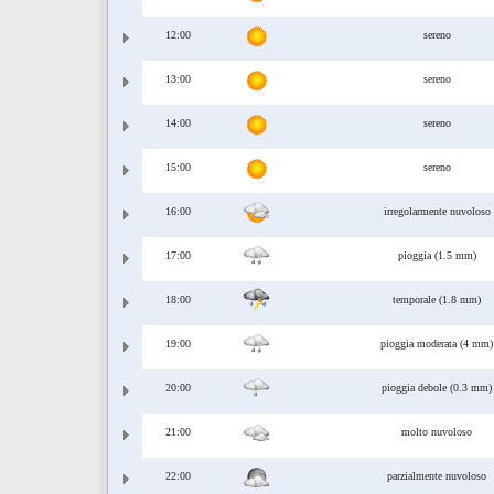
12:00
sereno
13:00
sereno
14:00
sereno
15:00
sereno
16:00
irregolarmente nuvoloso
17:00
pioggia (1.5 mm)
18:00
temporale (1.8 mm)
19:00
pioggia moderata (4 mm)
20:00
pioggia debole (0.3 mm)
21:00
molto nuvoloso
22:00
parzialmente nuvoloso