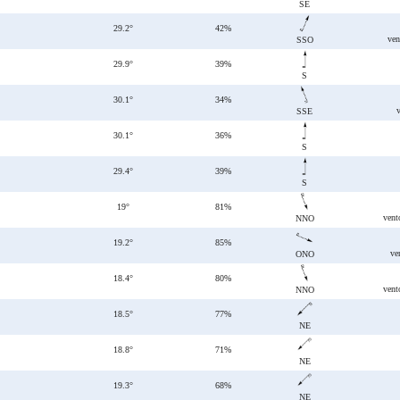
SE
29.2°
42%
ven
SSO
29.9°
39%
S
30.1°
34%
SSE
30.1°
36%
S
29.4°
39%
S
19°
81%
vent
NNO
19.2°
85%
ve
ONO
18.4°
80%
vent
NNO
18.5°
77%
NE
18.8°
71%
NE
19.3°
68%
NE