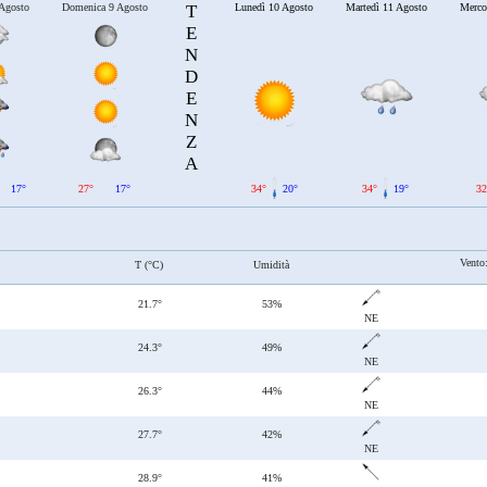
 Agosto
Domenica 9 Agosto
T
Lunedì 10 Agosto
Martedì 11 Agosto
Merco
E
N
D
E
N
Z
A
17°
27°
17°
34°
20°
34°
19°
32
Vento
T (°C)
Umidità
21.7°
53%
NE
24.3°
49%
NE
26.3°
44%
NE
27.7°
42%
NE
28.9°
41%