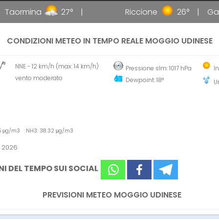
aormina
27°
Riccione
26°
Gallipo
CONDIZIONI METEO IN TEMPO REALE MOGGIO UDINESE
NNE - 12 km/h (max: 14 km/h)
Pressione slm: 1017 hPa
I
vento moderato
Dewpoint: 18°
U
45 μg/m3 NH3: 38.32 μg/m3
o 2026
NI DEL TEMPO SUI SOCIAL
PREVISIONI METEO MOGGIO UDINESE