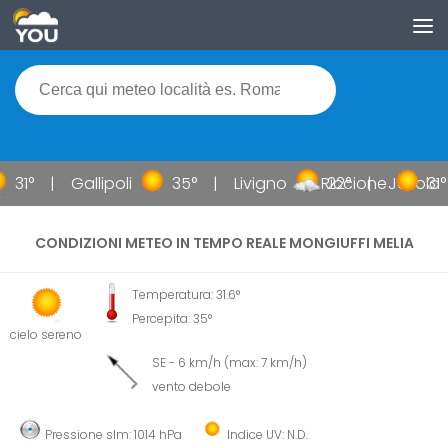
31°
Gallipoli
35°
Livigno
Riccione
22°
Jesolo
31°
CONDIZIONI METEO IN TEMPO REALE MONGIUFFI MELIA
Temperatura: 31.6°
Percepita: 35°
cielo sereno
SE - 6 km/h (max: 7 km/h)
vento debole
Pressione slm: 1014 hPa
Indice UV: N.D.