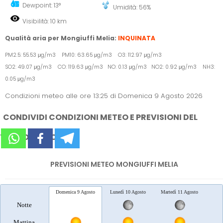
Dewpoint: 13°
Umidità: 56%
Visibilità: 10 km
Qualità aria per Mongiuffi Melia:
INQUINATA
PM2.5: 55.53 μg/m3 PM10: 63.65 μg/m3 O3: 112.97 μg/m3
SO2: 49.07 μg/m3 CO: 119.63 μg/m3 NO: 0.13 μg/m3 NO2: 0.92 μg/m3 NH3:
0.05 μg/m3
Condizioni meteo alle ore 13:25 di Domenica 9 Agosto 2026
CONDIVIDI CONDIZIONI METEO E PREVISIONI DEL
TEMPO SUI SOCIAL
PREVISIONI METEO MONGIUFFI MELIA
Domenica 9 Agosto
Lunedì 10 Agosto
Martedì 11 Agosto
Merc
Notte
Mattina